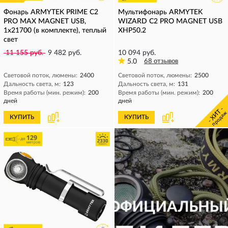
Фонарь ARMYTEK PRIME C2
Мультифонарь ARMYTEK
PRO MAX MAGNET USB,
WIZARD C2 PRO MAGNET USB
1x21700 (в комплекте), теплый
XHP50.2
свет
11 155 руб.
9 482 руб.
10 094 руб.
5.0
68 отзывов
Световой поток, люмены:
2400
Световой поток, люмены:
2500
Дальность света, м:
123
Дальность света, м:
131
Время работы (мин. режим):
200
Время работы (мин. режим):
200
дней
дней
- ХИТ -
продаж
КУПИТЬ
КУПИТЬ