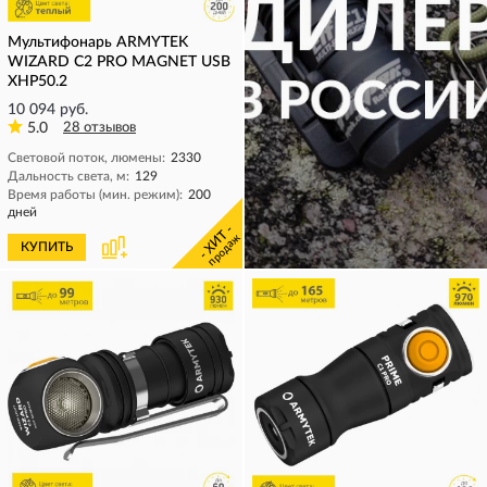
Мультифонарь ARMYTEK
WIZARD C2 PRO MAGNET USB
XHP50.2
10 094 руб.
5.0
28 отзывов
Световой поток, люмены:
2330
Дальность света, м:
129
Время работы (мин. режим):
200
дней
- ХИТ -
продаж
КУПИТЬ
КУПИТЬ