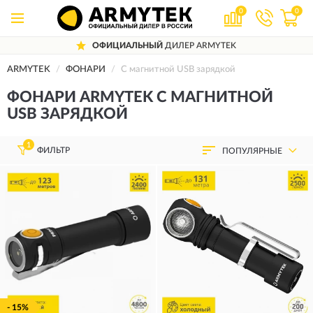
0
0
НЫЙ
ДИЛЕР ARMYTEK
ДОСТАВИМ
П
ARMYTEK
ФОНАРИ
С магнитной USB зарядкой
ФОНАРИ ARMYTEK С МАГНИТНОЙ
USB ЗАРЯДКОЙ
1
ФИЛЬТР
ПОПУЛЯРНЫЕ
- 15%