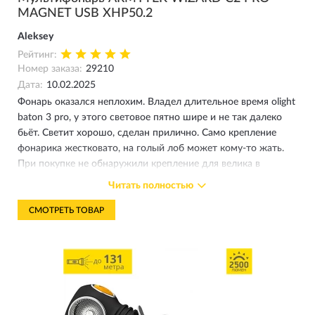
MAGNET USB XHP50.2
Aleksey
Рейтинг:
Номер заказа:
29210
Дата:
10.02.2025
Фонарь оказался неплохим. Владел длительное время olight
baton 3 pro, у этого световое пятно шире и не так далеко
бьёт. Светит хорошо, сделан прилично. Само крепление
фонарика жестковато, на голый лоб может кому-то жать.
При покупке не обнаружили крепление для велика в
коробке, продавец решил на месте - всё отлично. Фонарь
Читать полностью
покупался в дополнение к велосипедной фаре и для
повседневного использования. В целом доволен.
СМОТРЕТЬ ТОВАР