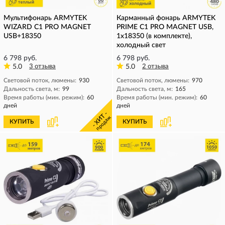
Мультифонарь ARMYTEK
Карманный фонарь ARMYTEK
WIZARD C1 PRO MAGNET
PRIME C1 PRO MAGNET USB,
USB+18350
1x18350 (в комплекте),
холодный свет
6 798 руб.
6 798 руб.
5.0
3 отзыва
5.0
2 отзыва
Световой поток, люмены:
930
Световой поток, люмены:
970
Дальность света, м:
99
Дальность света, м:
165
Время работы (мин. режим):
60
Время работы (мин. режим):
60
дней
дней
- ХИТ -
продаж
КУПИТЬ
КУПИТЬ