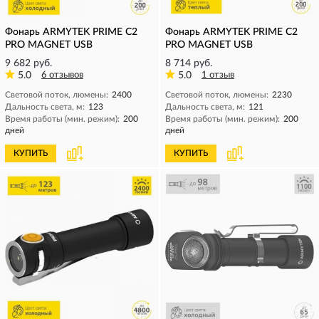
Фонарь ARMYTEK PRIME C2
Фонарь ARMYTEK PRIME C2
PRO MAGNET USB
PRO MAGNET USB
9 682 руб.
8 714 руб.
5.0
6 отзывов
5.0
1 отзыв
Световой поток, люмены:
2400
Световой поток, люмены:
2230
Дальность света, м:
123
Дальность света, м:
121
Время работы (мин. режим):
200
Время работы (мин. режим):
200
дней
дней
КУПИТЬ
КУПИТЬ