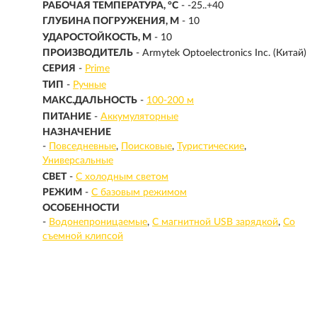
РАБОЧАЯ ТЕМПЕРАТУРА, °C
- -25..+40
ГЛУБИНА ПОГРУЖЕНИЯ, М
- 10
УДАРОСТОЙКОСТЬ, М
- 10
ПРОИЗВОДИТЕЛЬ
- Armytek Optoelectronics Inc. (Китай)
СЕРИЯ
-
Prime
ТИП
-
Ручные
МАКС.ДАЛЬНОСТЬ
-
100-200 м
ПИТАНИЕ
-
Аккумуляторные
НАЗНАЧЕНИЕ
-
Повседневные
Поисковые
Туристические
Универсальные
СВЕТ
-
С холодным светом
РЕЖИМ
-
С базовым режимом
ОСОБЕННОСТИ
-
Водонепроницаемые
С магнитной USB зарядкой
Со
съемной клипсой