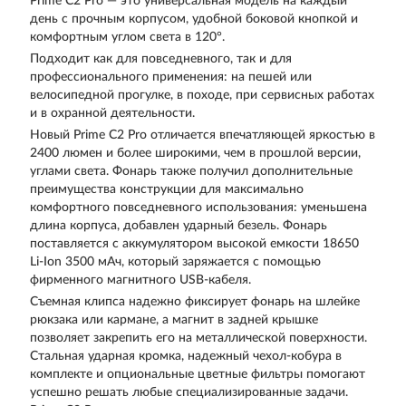
Prime C2 Pro — это универсальная модель на каждый
день с прочным корпусом, удобной боковой кнопкой и
комфортным углом света в 120°.
Подходит как для повседневного, так и для
профессионального применения: на пешей или
велосипедной прогулке, в походе, при сервисных работах
и в охранной деятельности.
Новый Prime C2 Pro отличается впечатляющей яркостью в
2400 люмен и более широкими, чем в прошлой версии,
углами света. Фонарь также получил дополнительные
преимущества конструкции для максимально
комфортного повседневного использования: уменьшена
длина корпуса, добавлен ударный безель. Фонарь
поставляется с аккумулятором высокой емкости 18650
Li-Ion 3500 мАч, который заряжается с помощью
фирменного магнитного USB-кабеля.
Съемная клипса надежно фиксирует фонарь на шлейке
рюкзака или кармане, а магнит в задней крышке
позволяет закрепить его на металлической поверхности.
Стальная ударная кромка, надежный чехол-кобура в
комплекте и опциональные цветные фильтры помогают
успешно решать любые специализированные задачи.