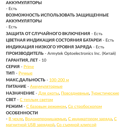
АККУМУЛЯТОРЫ
- Есть
ВОЗМОЖНОСТЬ ИСПОЛЬЗОВАТЬ ЗАЩИЩЕННЫЕ
АККУМУЛЯТОРЫ
- Есть
ЗАЩИТА ОТ СЛУЧАЙНОГО ВКЛЮЧЕНИЯ
- Есть
ЦВЕТНАЯ ИНДИКАЦИЯ СОСТОЯНИЯ БАТАРЕИ
- Есть
ИНДИКАЦИЯ НИЗКОГО УРОВНЯ ЗАРЯДА
- Есть
ПРОИЗВОДИТЕЛЬ
- Armytek Optoelectronics Inc. (Китай)
ГАРАНТИЯ, ЛЕТ
- 10
СЕРИЯ
-
Prime
ТИП
-
Ручные
МАКС.ДАЛЬНОСТЬ
-
100-200 м
ПИТАНИЕ
-
Аккумуляторные
НАЗНАЧЕНИЕ
-
Для охоты
Повседневные
Туристические
СВЕТ
-
С теплым светом
РЕЖИМ
-
С базовым режимом
Со стробоскопом
ОСОБЕННОСТИ
-
В чехле
Водонепроницаемые
С индикатором заряда
С
магнитной USB зарядкой
Со съемной клипсой