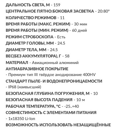
ДАЛЬНОСТЬ СВЕТА, М
-
159
ЦЕНТРАЛЬНОЕ ПЯТНО:БОКОВАЯ ЗАСВЕТКА
- 20:80°
КОЛИЧЕСТВО РЕЖИМОВ
- 11
ВРЕМЯ РАБОТЫ (МАКС. РЕЖИМ)
- 30 мин
ВРЕМЯ РАБОТЫ (МИН. РЕЖИМ)
-
60 дней
РЕЖИМ СТРОБОСКОПА
- Есть
ДИАМЕТР ГОЛОВЫ, ММ
- 24.5
ДИАМЕТР ТЕЛА, ММ
- 24.5
ВЕС(БЕЗ АККУМУЛЯТОРА), Г
- 58
МАТЕРИАЛ
- Авиационный алюминий
АНТИАБРАЗИВНОЕ ПОКРЫТИЕ
- Премиум тип III твёрдое анодирование 400HV
СТАНДАРТ ПЫЛЕ- И ВОДОНЕПРОНИЦАЕМОСТИ
- IP68 (наивысший)
БЕЗОПАСНАЯ ГЛУБИНА ПОГРУЖЕНИЯ, М
- 10
БЕЗОПАСНАЯ ВЫСОТА ПАДЕНИЯ
- 10 м
РАБОЧАЯ ТЕМПЕРАТУРА, °C
- -25..+40
СОВМЕСТИМОСТЬ С ЭЛЕМЕНТАМИ ПИТАНИЯ
- 1x18350 Li-Ion
ВОЗМОЖНОСТЬ ИСПОЛЬЗОВАТЬ НЕЗАЩИЩЁННЫЕ