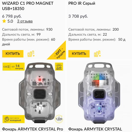
WIZARD C1 PRO MAGNET
PRO IR Серый
USB+18350
6 798 руб.
3 708 руб.
5.0
3 отзыва
Световой поток, люмены:
930
Световой поток, люмены:
200
Дальность света, м:
99
Дальность света, м:
22
Время работы (мин. режим):
60
Время работы (мин. режим):
50 д
дней
- ХИТ -
продаж
КУПИТЬ
КУПИТЬ
Фонарь ARMYTEK CRYSTAL Pro
Фонарь ARMYTEK CRYSTAL