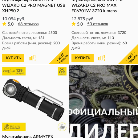
Мультифонарь ARMYTEK
Мультифонарь ARMYTEK
WIZARD C2 PRO MAGNET USB
WIZARD C2 PRO MAX
XHP50.2
F06701W 3720 lumens
10 094 руб.
12 875 руб.
5.0
68 отзывов
5.0
50 отзывов
Световой поток, люмены:
2500
Световой поток, люмены:
3720
Дальность света, м:
131
Дальность света, м:
113
Время работы (мин. режим):
200
Время работы (мин. режим):
60
дней
дней
- ХИТ -
- ХИТ -
продаж
продаж
КУПИТЬ
КУПИТЬ
Мультифонарь ARMYTEK