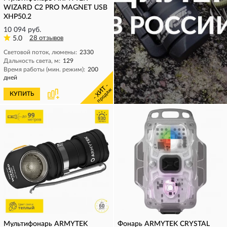
WIZARD C2 PRO MAGNET USB
XHP50.2
10 094 руб.
5.0
28 отзывов
Световой поток, люмены:
2330
Дальность света, м:
129
Время работы (мин. режим):
200
дней
- ХИТ -
продаж
КУПИТЬ
КУПИТЬ
Мультифонарь ARMYTEK
Фонарь ARMYTEK CRYSTAL