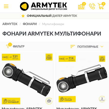
0
0
RMYTEK
ДОСТАВИМ
ПО ВСЕЙ РОСС
ARMYTEK
ФОНАРИ
Мультифонари
ФОНАРИ ARMYTEK МУЛЬТИФОНАРИ
1
ФИЛЬТР
ПОПУЛЯРНЫЕ