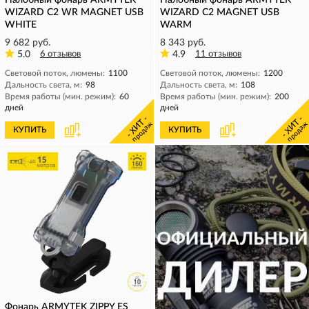
Налобный фонарь ARMYTEK
Налобный фонарь ARMYTEK
WIZARD C2 WR MAGNET USB
WIZARD C2 MAGNET USB
WHITE
WARM
9 682 руб.
8 343 руб.
5.0
6 отзывов
4.9
11 отзывов
Световой поток, люмены:
1100
Световой поток, люмены:
1200
Дальность света, м:
98
Дальность света, м:
108
Время работы (мин. режим):
60
Время работы (мин. режим):
200
дней
дней
- ХИТ -
- ХИТ -
продаж
продаж
КУПИТЬ
КУПИТЬ
Фонарь ARMYTEK ZIPPY ES