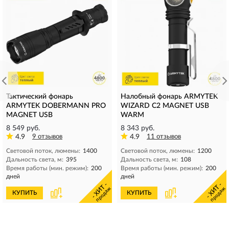
Тактический фонарь
Налобный фонарь ARMYTEK
ARMYTEK DOBERMANN PRO
WIZARD C2 MAGNET USB
MAGNET USB
WARM
8 549 руб.
8 343 руб.
4.9
9 отзывов
4.9
11 отзывов
Световой поток, люмены:
1400
Световой поток, люмены:
1200
Дальность света, м:
395
Дальность света, м:
108
Время работы (мин. режим):
200
Время работы (мин. режим):
200
дней
дней
- ХИТ -
- ХИТ -
продаж
продаж
КУПИТЬ
КУПИТЬ