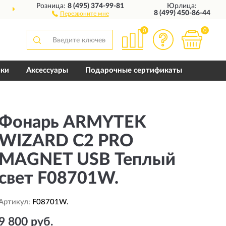
Розница:
8 (495) 374-99-81
Юрлица:
ИИ
10 ЛЕТ
ГАРАНТИЯ ПР
8 (499) 450-86-44
Перезвоните мне
0
0
пки
Аксессуары
Подарочные сертификаты
Фонарь ARMYTEK
WIZARD C2 PRO
MAGNET USB Теплый
свет F08701W.
Артикул:
F08701W.
9 800 руб.