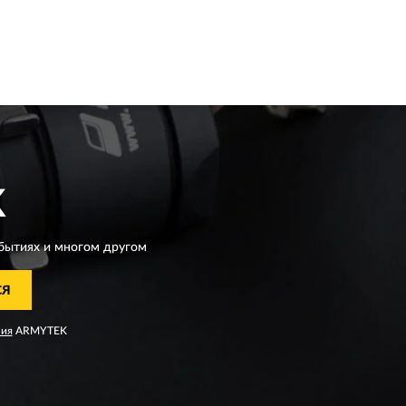
K
бытиях и многом другом
СЯ
ния
ARMYTEK