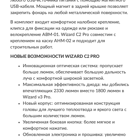
любого USB-источника питания с помощью магнитного
USB-кабеля. Мощный магнит в задней крышке позволяет
закрепить фонарь на любой металлической поверхности.
В комплект входит комфортное налобное крепление,
клипса для фиксации на одежде или рюкзаке и
велокрепление ABM-01. Wizard C2 Pro совместим с
креплением на каску AHM-02 и подходит для
строительных работ.
НОВЫЕ ВОЗМОЖНОСТИ WIZARD C2 PRO
Инновационная оптическая система: пропускает
больше люмен, обеспечивает большую дальность
луча с комфортной широкой засветкой.
Максимальная эффективность диода: мы добились
впечатляющих 2330 люмен вместо 1800 люмен в
Wizard v3 Pro.
Новый корпус: оптимизированная конструкция
головы для лучшего теплоотвода и яркого света с
большим количеством люмен.
Увеличенная боковая кнопка: более мягкое и
комфортное нажатие.
Обновленная электроника и прошивка: увеличено