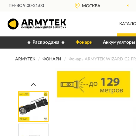
ПН-ВС 9:00-21:00
ОФИЦИАЛЬНЫЙ
МОСКВА
ДИЛЕР ARMYTEK
КАТАЛО
🔥 Распродажа 🔥
Фонари
Аккумуляторы
ARMYTEK
ФОНАРИ
Фонарь ARMYTEK WIZARD C2 PR