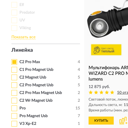
Elf
Predator
UV
Viking
Показать все
Линейка
C2 Pro Max
4
Мультифонарь A
C1 Pro Magnet Usb
4
WIZARD C2 PRO 
C2 Magnet Usb
5
lumens
C2 Pro Magnet Usb
5
12 875 руб.
C2 Pro Max Magnet Usb
2
50 от
Световой поток, люме
C2 Wr Magnet Usb
2
Дальность света, м:
1
Pro
15
Время работы (мин. ре
Pro Magnet Usb
7
КУПИТЬ
V3 Xp-E2
1