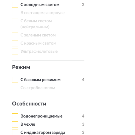
С холодным светом
2
В светящемся корпусе
С белым светом
(нейтральным)
С зеленым светом
С красным светом
Ультрафиолетовые
Режим
С базовым режимом
4
Со стробоскопом
Особенности
Водонепроницаемые
4
В чехле
3
С индикатором заряда
3