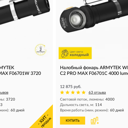
RMYTEK
Налобный фонарь ARMYTEK W
MAX F06701W 3720
C2 PRO MAX F06701C 4000 lum
12 875 руб.
зывов
63 отзыва
ны:
3720
Световой поток, люмены:
4000
13
Дальность света, м:
114
жим):
60 дней
Время работы (мин. режим):
60 дней
- ХИТ -
продаж
КУПИТЬ