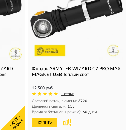
IZARD
Фонарь ARMYTEK WIZARD C2 PRO MAX
ens
MAGNET USB Теплый свет
12 500 руб.
1 отзыв
Световой поток, люмены:
3720
Дальность света, м:
113
Время работы (мин. режим):
60 дней
- ХИТ -
продаж
КУПИТЬ