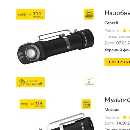
Налобны
Сергей
Рейтинг:
Номер заказа
Дата:
07.03.
Хороший фона
СМОТРЕТЬ 
Мульти
Михаил
Рейтинг:
Дата:
14.10.