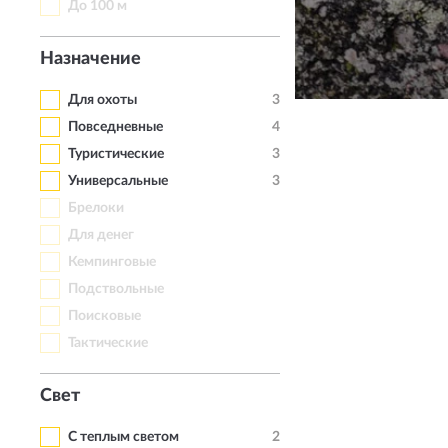
До 100 м
Назначение
КУПИТЬ
Для охоты
3
Повседневные
4
Туристические
3
Универсальные
3
Брелоки
Для денег
Кемпинговые
Подствольные
Поисковые
Тактические
Свет
С теплым светом
2