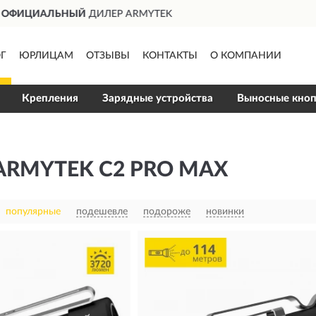
ДОСТАВИМ
ПО ВСЕЙ РОССИИ
Г
ЮРЛИЦАМ
ОТЗЫВЫ
КОНТАКТЫ
О КОМПАНИИ
Крепления
Зарядные устройства
Выносные кно
RMYTEK C2 PRO MAX
популярные
подешевле
подороже
новинки