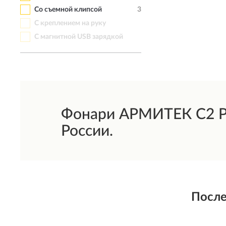
Со съемной клипсой
3
С креплением на руку
С магнитной USB зарядкой
Фонари АРМИТЕК C2 Pr
России.
После