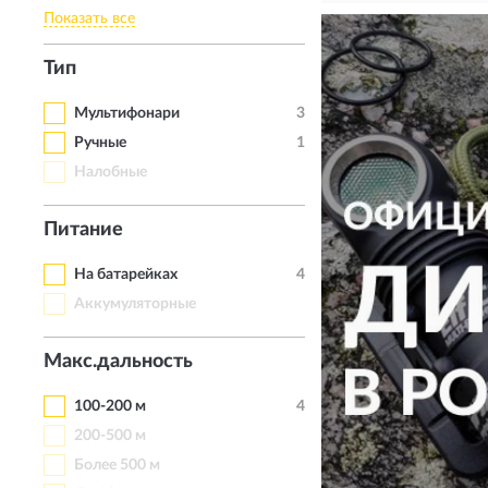
Показать все
Тип
Мультифонари
3
Ручные
1
Налобные
Питание
На батарейках
4
Аккумуляторные
Макс.дальность
100-200 м
4
200-500 м
Более 500 м