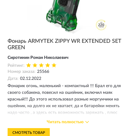
Фонарь ARMYTEK ZIPPY WR EXTENDED SET
GREEN
Сиротинин Роман Николаевич
Рейтинг:
Номер заказа:
25566
Дата:
02.12.2022
Фонарик огонь, маленький - компактный !!! Брал его для
своего собакена, повесил на ошейник, включил маяк
красный!!! До этого использовал разные моргунчики на
ошейник, на долго их не хватает, да и батарейки менять
надо часто , а здесь есть возможность заряжать , плюс
влагозащита и от тряски и вибрации ! Рекомендую , хотя по
Читать полностью
мне как налобник он не дотягивает, можно на ключи
повесить на всякий случай , но лучше на собаку ! Теперь у
СМОТРЕТЬ ТОВАР