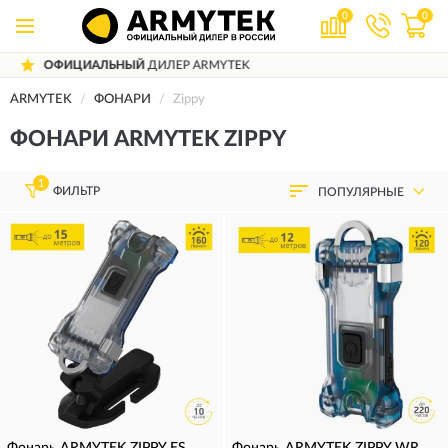
0
0
RMYTEK
ДОСТАВИМ
ПО ВСЕЙ РОСС
ARMYTEK
ФОНАРИ
Zippy
ФОНАРИ ARMYTEK ZIPPY
1
ФИЛЬТР
ПОПУЛЯРНЫЕ