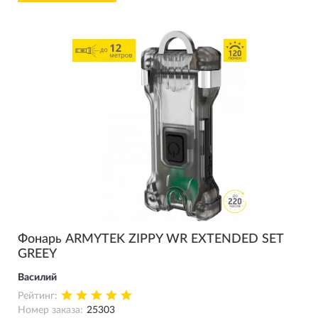
нас самый дорогой моргунчик во всей округе !!! Шесть лет
назад купил Викинг и понеслась - Барракуда про , затем
Визард с2 про мах , Визард с2 WR , и теперь и у собаки есть
свой Армитек !!! Жене очень понравился Визард с2 WR -
красный свет супер , а мне сложно перестроится после
Викинга и Барракуды на ближний свет - всегда хочется
светануть подальше !!!
Спасибо Армитек !!!!!
Фонарь ARMYTEK ZIPPY WR EXTENDED SET
GREEY
Василий
Рейтинг:
Номер заказа:
25303