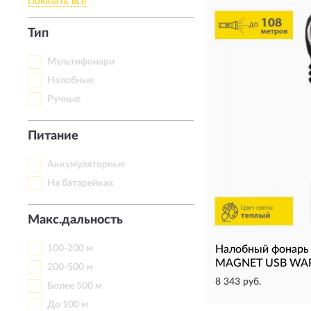
Показать все
Тип
Мультифонари
Налобные
Ручные
Питание
Аккумуляторные
На батарейках
Макс.дальность
100-200 м
Налобный фонар
MAGNET USB WA
200-500 м
8 343 руб.
Более 500 м
До 100 м