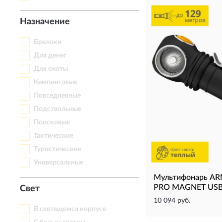
Назначение
Брелоки
Для денег
Для охоты
Кемпинговые
Повседневные
Подствольные
Поисковые
Тактические
Туристические
Универсальные
Мультифонарь A
PRO MAGNET USB
Свет
10 094 руб.
В светящемся корпусе