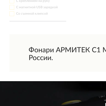
С креплением на руку
С магнитной USB зарядкой
Со съемной клипсой
Фонари АРМИТЕК C1 Mic
России.