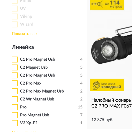
Prime
UV
Viking
Wizard
Показать все
Линейка
C1 Pro Magnet Usb
4
C2 Magnet Usb
5
C2 Pro Magnet Usb
5
C2 Pro Max
4
C2 Pro Max Magnet Usb
2
C2 Wr Magnet Usb
2
Налобный фонар
C2 PRO MAX F067
Pro
15
Pro Magnet Usb
7
12 875 руб.
V3 Xp-E2
1