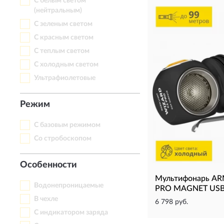
С белым светом
(нейтральным)
С зеленым светом
С красным светом
С теплым светом
С холодным светом
Ультрафиолетовые
Режим
С базовым режимом
Со стробоскопом
Особенности
Мультифонарь A
Водонепроницаемые
PRO MAGNET USB
В чехле
6 798 руб.
С индикатором заряда