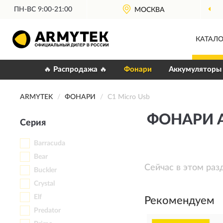
ПН-ВС 9:00-21:00
МОСКВА
КАТАЛО
🔥 Распродажа 🔥
Фонари
Аккумуляторы
ARMYTEK
ФОНАРИ
C1 Micro Usb
ФОНАРИ A
Серия
Barracuda
Bear
Сейчас в этом раз
Buckler
Crystal
Elf
Рекомендуем
Predator