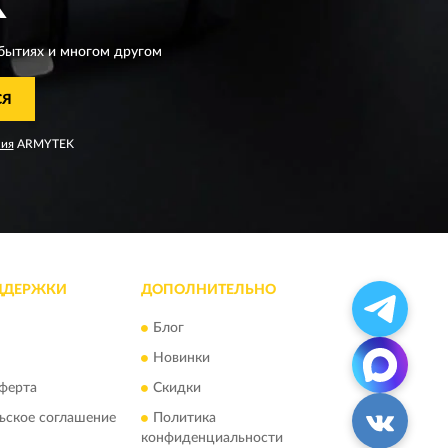
K
бытиях и многом другом
СЯ
ния
ARMYTEK
ДДЕРЖКИ
ДОПОЛНИТЕЛЬНО
Блог
Новинки
ферта
Скидки
ьское соглашение
Политика
конфиденциальности