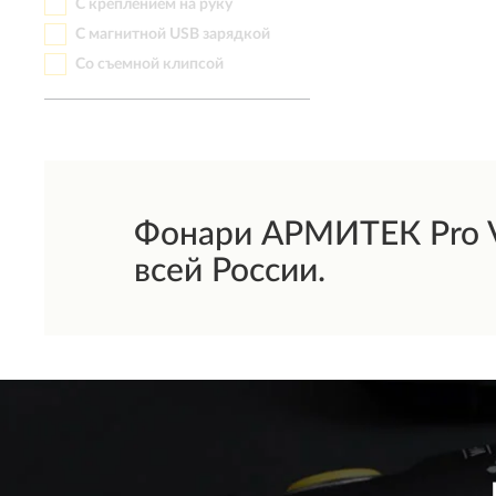
С креплением на руку
С магнитной USB зарядкой
Со съемной клипсой
Фонари АРМИТЕК Pro V
всей России.