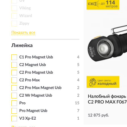
UV
Viking
Wizard
Zippy
Показать все
Линейка
C1 Pro Magnet Usb
4
C2 Magnet Usb
5
C2 Pro Magnet Usb
5
C2 Pro Max
4
C2 Pro Max Magnet Usb
2
C2 Wr Magnet Usb
2
Налобный фонар
C2 PRO MAX F067
Pro
15
Pro Magnet Usb
7
12 875 руб.
V3 Xp-E2
1