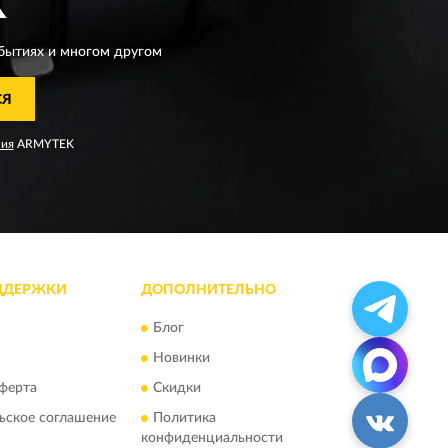
K
бытиях и многом другом
СЯ
ния
ARMYTEK
ДДЕРЖКИ
ДОПОЛНИТЕЛЬНО
Блог
Новинки
ферта
Скидки
ьское соглашение
Политика
конфиденциальности