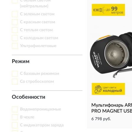
С белым светом
(нейтральным)
С зеленым светом
С красным светом
С теплым светом
С холодным светом
Ультрафиолетовые
Режим
С базовым режимом
Со стробоскопом
Особенности
Мультифонарь A
Водонепроницаемые
PRO MAGNET USB
В чехле
6 798 руб.
С индикатором заряда