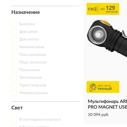
Назначение
Брелоки
Для денег
Для охоты
Кемпинговые
Повседневные
Подствольные
Поисковые
Тактические
Туристические
Универсальные
Мультифонарь A
PRO MAGNET USB
Свет
10 094 руб.
В светящемся корпусе