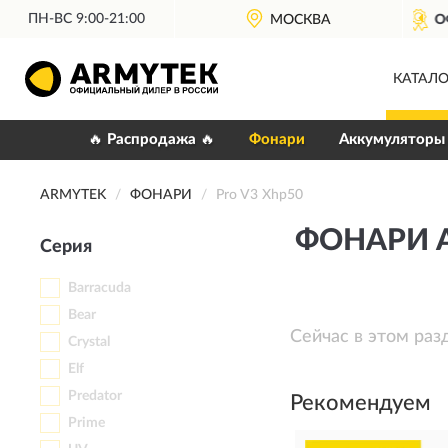
ПН-ВС 9:00-21:00
ОФИЦИАЛЬНЫЙ
ДИЛЕР ARMYTEK
МОСКВА
КАТАЛО
🔥 Распродажа 🔥
Фонари
Аккумуляторы
ARMYTEK
ФОНАРИ
Pro V3 Xhp50
ФОНАРИ A
Серия
Barracuda
Bear
Сейчас в этом раз
Crystal
Elf
Predator
Рекомендуем
Prime