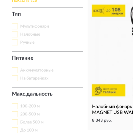
Показать все
Тип
Мультифонари
Налобные
Ручные
Питание
Аккумуляторные
На батарейках
Макс.дальность
100-200 м
Налобный фонар
MAGNET USB WA
200-500 м
8 343 руб.
Более 500 м
До 100 м