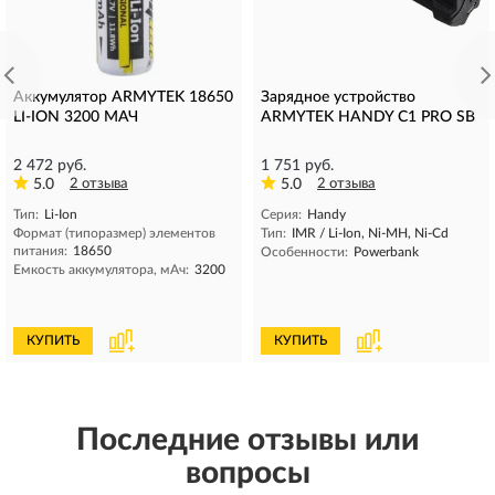
Аккумулятор ARMYTEK 18650
Зарядное устройство
LI-ION 3200 МАЧ
ARMYTEK HANDY C1 PRO SB
2 472 руб.
1 751 руб.
5.0
2 отзыва
5.0
2 отзыва
Тип:
Li-Ion
Серия:
Handy
Формат (типоразмер) элементов
Тип:
IMR / Li-Ion, Ni-MH, Ni-Cd
питания:
18650
Особенности:
Powerbank
Емкость аккумулятора, мAч:
3200
КУПИТЬ
КУПИТЬ
Последние отзывы или
вопросы