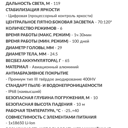
ДАЛЬНОСТЬ СВЕТА, М
-
119
СТАБИЛИЗАЦИЯ ЯРКОСТИ
- Цифровая (процессорный контроль яркости)
ЦЕНТРАЛЬНОЕ ПЯТНО:БОКОВАЯ ЗАСВЕТКА
- 70:120°
КОЛИЧЕСТВО РЕЖИМОВ
- 6
ВРЕМЯ РАБОТЫ (МАКС. РЕЖИМ)
- 1ч 30мин
ВРЕМЯ РАБОТЫ (МИН. РЕЖИМ)
-
100 дней
ДИАМЕТР ГОЛОВЫ, ММ
- 29
ДИАМЕТР ТЕЛА, ММ
- 24.5
ВЕС(БЕЗ АККУМУЛЯТОРА), Г
- 65
МАТЕРИАЛ
- Авиационный алюминий
АНТИАБРАЗИВНОЕ ПОКРЫТИЕ
- Премиум тип III твёрдое анодирование 400HV
СТАНДАРТ ПЫЛЕ- И ВОДОНЕПРОНИЦАЕМОСТИ
- IP68 (наивысший)
БЕЗОПАСНАЯ ГЛУБИНА ПОГРУЖЕНИЯ, М
- 10
БЕЗОПАСНАЯ ВЫСОТА ПАДЕНИЯ
- 10 м
РАБОЧАЯ ТЕМПЕРАТУРА, °C
- -25..+40
СОВМЕСТИМОСТЬ С ЭЛЕМЕНТАМИ ПИТАНИЯ
- 1x18650 Li-Ion