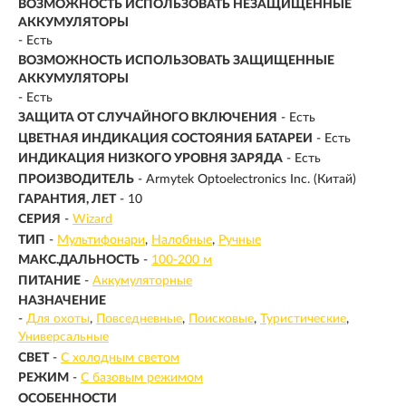
ВОЗМОЖНОСТЬ ИСПОЛЬЗОВАТЬ НЕЗАЩИЩЁННЫЕ
АККУМУЛЯТОРЫ
- Есть
ВОЗМОЖНОСТЬ ИСПОЛЬЗОВАТЬ ЗАЩИЩЕННЫЕ
АККУМУЛЯТОРЫ
- Есть
ЗАЩИТА ОТ СЛУЧАЙНОГО ВКЛЮЧЕНИЯ
- Есть
ЦВЕТНАЯ ИНДИКАЦИЯ СОСТОЯНИЯ БАТАРЕИ
- Есть
ИНДИКАЦИЯ НИЗКОГО УРОВНЯ ЗАРЯДА
- Есть
ПРОИЗВОДИТЕЛЬ
- Armytek Optoelectronics Inc. (Китай)
ГАРАНТИЯ, ЛЕТ
- 10
СЕРИЯ
-
Wizard
ТИП
-
Мультифонари
Налобные
Ручные
МАКС.ДАЛЬНОСТЬ
-
100-200 м
ПИТАНИЕ
-
Аккумуляторные
НАЗНАЧЕНИЕ
-
Для охоты
Повседневные
Поисковые
Туристические
Универсальные
СВЕТ
-
С холодным светом
РЕЖИМ
-
С базовым режимом
ОСОБЕННОСТИ