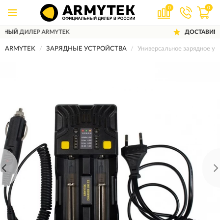
0
0
YTEK
ДОСТАВИМ
ПО ВСЕЙ РОССИИ
ARMYTEK
ЗАРЯДНЫЕ УСТРОЙСТВА
Универсальное зарядное у