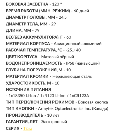
БОКОВАЯ ЗАСВЕТКА
- 120 °
ВРЕМЯ РАБОТЫ (МИН. РЕЖИМ)
-
60 дней
ДИАМЕТР ГОЛОВЫ, ММ
- 24.5
ДИАМЕТР ТЕЛА, ММ
- 29
ДЛИНА, ММ
- 79
ВЕС(БЕЗ АККУМУЛЯТОРА), Г
- 60
МАТЕРИАЛ КОРПУСА
- Авиационный алюминий
РАБОЧАЯ ТЕМПЕРАТУРА, °C
- -25..+40
ЦВЕТ КОРПУСА
- Матовый чёрный
ВОДОНЕПРОНИЦАЕМОСТЬ
- IP68 (наивысший)
ГЛУБИНА ПОГРУЖЕНИЯ, М
- 10
МАТЕРИАЛ КРОМКИ
- Нержавеющая сталь
УДАРОСТОЙКОСТЬ, М
- 10
ИСТОЧНИК ПИТАНИЯ
- 1x18350 Li-Ion / 1xR123 Li-Ion / 1xCR123A
ТИП ПЕРЕКЛЮЧЕНИЯ РЕЖИМОВ
- Боковая кнопка
ТИП КНОПКИ
- Armytek Optoelectronics Inc. (Канада)
ПРОИЗВОДИТЕЛЬ
- 10 лет
ГАРАНТИЯ, ЛЕТ
- Электронный
СЕРИЯ
-
Tiara