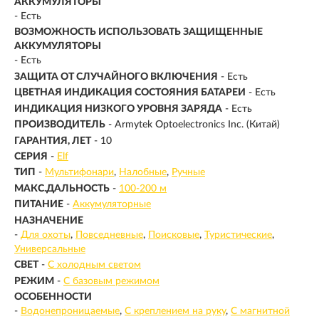
АККУМУЛЯТОРЫ
- Есть
ВОЗМОЖНОСТЬ ИСПОЛЬЗОВАТЬ ЗАЩИЩЕННЫЕ
АККУМУЛЯТОРЫ
- Есть
ЗАЩИТА ОТ СЛУЧАЙНОГО ВКЛЮЧЕНИЯ
- Есть
ЦВЕТНАЯ ИНДИКАЦИЯ СОСТОЯНИЯ БАТАРЕИ
- Есть
ИНДИКАЦИЯ НИЗКОГО УРОВНЯ ЗАРЯДА
- Есть
ПРОИЗВОДИТЕЛЬ
- Armytek Optoelectronics Inc. (Китай)
ГАРАНТИЯ, ЛЕТ
- 10
СЕРИЯ
-
Elf
ТИП
-
Мультифонари
Налобные
Ручные
МАКС.ДАЛЬНОСТЬ
-
100-200 м
ПИТАНИЕ
-
Аккумуляторные
НАЗНАЧЕНИЕ
-
Для охоты
Повседневные
Поисковые
Туристические
Универсальные
СВЕТ
-
С холодным светом
РЕЖИМ
-
С базовым режимом
ОСОБЕННОСТИ
-
Водонепроницаемые
С креплением на руку
С магнитной