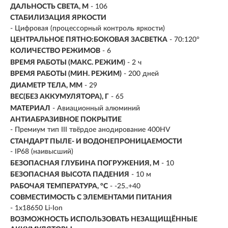
ДАЛЬНОСТЬ СВЕТА, М
-
106
СТАБИЛИЗАЦИЯ ЯРКОСТИ
- Цифровая (процессорный контроль яркости)
ЦЕНТРАЛЬНОЕ ПЯТНО:БОКОВАЯ ЗАСВЕТКА
- 70:120°
КОЛИЧЕСТВО РЕЖИМОВ
- 6
ВРЕМЯ РАБОТЫ (МАКС. РЕЖИМ)
- 2 ч
ВРЕМЯ РАБОТЫ (МИН. РЕЖИМ)
-
200 дней
ДИАМЕТР ТЕЛА, ММ
- 29
ВЕС(БЕЗ АККУМУЛЯТОРА), Г
- 65
МАТЕРИАЛ
- Авиационный алюминий
АНТИАБРАЗИВНОЕ ПОКРЫТИЕ
- Премиум тип III твёрдое анодирование 400HV
СТАНДАРТ ПЫЛЕ- И ВОДОНЕПРОНИЦАЕМОСТИ
- IP68 (наивысший)
БЕЗОПАСНАЯ ГЛУБИНА ПОГРУЖЕНИЯ, М
- 10
БЕЗОПАСНАЯ ВЫСОТА ПАДЕНИЯ
- 10 м
РАБОЧАЯ ТЕМПЕРАТУРА, °C
- -25..+40
СОВМЕСТИМОСТЬ С ЭЛЕМЕНТАМИ ПИТАНИЯ
- 1x18650 Li-Ion
ВОЗМОЖНОСТЬ ИСПОЛЬЗОВАТЬ НЕЗАЩИЩЁННЫЕ