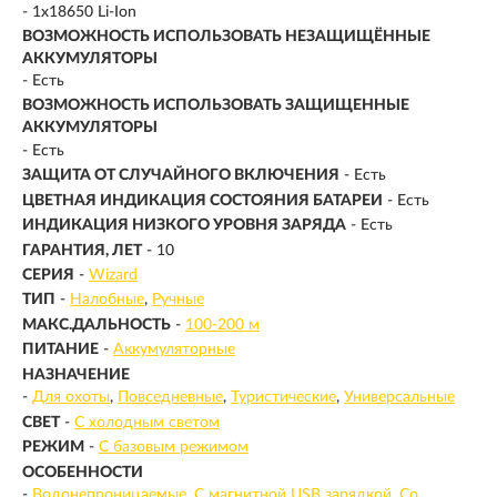
- 1x18650 Li-Ion
ВОЗМОЖНОСТЬ ИСПОЛЬЗОВАТЬ НЕЗАЩИЩЁННЫЕ
АККУМУЛЯТОРЫ
- Есть
ВОЗМОЖНОСТЬ ИСПОЛЬЗОВАТЬ ЗАЩИЩЕННЫЕ
АККУМУЛЯТОРЫ
- Есть
ЗАЩИТА ОТ СЛУЧАЙНОГО ВКЛЮЧЕНИЯ
- Есть
ЦВЕТНАЯ ИНДИКАЦИЯ СОСТОЯНИЯ БАТАРЕИ
- Есть
ИНДИКАЦИЯ НИЗКОГО УРОВНЯ ЗАРЯДА
- Есть
ГАРАНТИЯ, ЛЕТ
- 10
СЕРИЯ
-
Wizard
ТИП
-
Налобные
Ручные
МАКС.ДАЛЬНОСТЬ
-
100-200 м
ПИТАНИЕ
-
Аккумуляторные
НАЗНАЧЕНИЕ
-
Для охоты
Повседневные
Туристические
Универсальные
СВЕТ
-
С холодным светом
РЕЖИМ
-
С базовым режимом
ОСОБЕННОСТИ
-
Водонепроницаемые
С магнитной USB зарядкой
Со