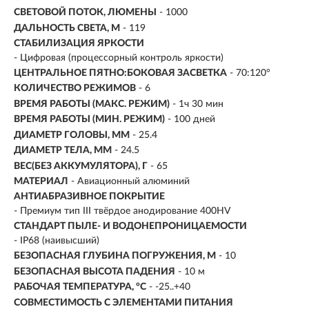
СВЕТОВОЙ ПОТОК, ЛЮМЕНЫ
-
1000
ДАЛЬНОСТЬ СВЕТА, М
-
119
СТАБИЛИЗАЦИЯ ЯРКОСТИ
- Цифровая (процессорный контроль яркости)
ЦЕНТРАЛЬНОЕ ПЯТНО:БОКОВАЯ ЗАСВЕТКА
- 70:120°
КОЛИЧЕСТВО РЕЖИМОВ
- 6
ВРЕМЯ РАБОТЫ (МАКС. РЕЖИМ)
- 1ч 30 мин
ВРЕМЯ РАБОТЫ (МИН. РЕЖИМ)
-
100 дней
ДИАМЕТР ГОЛОВЫ, ММ
- 25.4
ДИАМЕТР ТЕЛА, ММ
- 24.5
ВЕС(БЕЗ АККУМУЛЯТОРА), Г
- 65
МАТЕРИАЛ
- Авиационный алюминий
АНТИАБРАЗИВНОЕ ПОКРЫТИЕ
- Премиум тип III твёрдое анодирование 400HV
СТАНДАРТ ПЫЛЕ- И ВОДОНЕПРОНИЦАЕМОСТИ
- IP68 (наивысший)
БЕЗОПАСНАЯ ГЛУБИНА ПОГРУЖЕНИЯ, М
- 10
БЕЗОПАСНАЯ ВЫСОТА ПАДЕНИЯ
- 10 м
РАБОЧАЯ ТЕМПЕРАТУРА, °C
- -25..+40
СОВМЕСТИМОСТЬ С ЭЛЕМЕНТАМИ ПИТАНИЯ