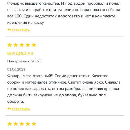
- чаще всего пользуюсь вторым и третьим "базовым".
Фонарик высшего качества. И под водой пробовал и понял
- разрядился ориентировочно чз месяц (не ежедневного
с высоты и на работе при тушении пожара показал себя на
использования)
все 100. Один недостаток дороговато и нет в комплекте
- ронял с высоты 2-2,5 метра на бетонный пол - жив. В воде
крепления на каску
не топил (пока).
Ответить
- на максималке для меня слишком ярко, когда он на лбу (в
подвале)
Ах да... работаю завхозом в школе...
Приобретением оч доволен, хотя и дороговато (три месяца
ВЛАДИСЛАВ
откладывал в кубышку..., увидев у товарища сантехника
Номер заказа:
20393
Тиару С1), использую его и на работе, и дома, и в гараже
01.06.2021
под машиной... думаю, лет на 10-15 мне хватит...
Фонарь мега-отличный!! Своих денег стоит. Качество
P.S. тем кто мечтает приобрести подобный фонарик -
сборки и материалов отличное. Светит очень ярко. Сначала
рекомендую собирать денежки к "чёрной пятнице 9-11
не понял как заряжать, потом разобрался: нижняя крышка
ноября". Это вполне по силам...- у меня же получилось! ;)
должна быть закручена не до упора, буквально пол
Всем Добра!
оборота.
Ответить