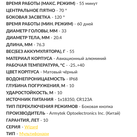
ВРЕМЯ РАБОТЫ (МАКС. РЕЖИМ)
- 55 минут
ЦЕНТРАЛЬНОЕ ПЯТНО
- 70 °
БОКОВАЯ ЗАСВЕТКА
- 120 °
ВРЕМЯ РАБОТЫ (МИН. РЕЖИМ)
-
60 дней
ДИАМЕТР ГОЛОВЫ, ММ
- 33
ДИАМЕТР ТЕЛА, ММ
- 20.4
ДЛИНА, ММ
- 76.3
ВЕС(БЕЗ АККУМУЛЯТОРА), Г
- 55
МАТЕРИАЛ КОРПУСА
- Авиационный алюминий
РАБОЧАЯ ТЕМПЕРАТУРА, °C
- -25..+40
ЦВЕТ КОРПУСА
- Матовый чёрный
ВОДОНЕПРОНИЦАЕМОСТЬ
- IP68
ГЛУБИНА ПОГРУЖЕНИЯ, М
- 10
УДАРОСТОЙКОСТЬ, М
- 10
ИСТОЧНИК ПИТАНИЯ
- 1x18350, CR123A
ТИП ПЕРЕКЛЮЧЕНИЯ РЕЖИМОВ
- Боковая кнопка
ПРОИЗВОДИТЕЛЬ
- Armytek Optoelectronics Inc. (Китай)
ГАРАНТИЯ, ЛЕТ
- 10
СЕРИЯ
-
Wizard
ТИП
-
Мультифонари