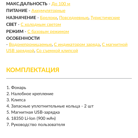
МАКС.ДАЛЬНОСТЬ
-
До 100 м
ПИТАНИЕ
-
Аккумуляторные
НАЗНАЧЕНИЕ
-
Брелоки
Повседневные
Туристические
СВЕТ
-
С холодным светом
РЕЖИМ
-
С базовым режимом
ОСОБЕННОСТИ
-
Водонепроницаемые
С индикатором заряда
С магнитной
USB зарядкой
Со съемной клипсой
КОМПЛЕКТАЦИЯ
Фонарь
Налобное крепление
Клипса
Запасные уплотнительные кольца - 2 шт
Магнитная USB-зарядка
18350 Li-Ion (900 мАч)
Руководство пользователя