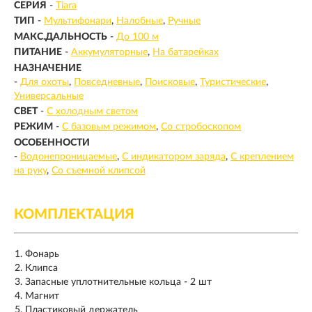
СЕРИЯ
-
Tiara
ТИП
-
Мультифонари
Налобные
Ручные
МАКС.ДАЛЬНОСТЬ
-
До 100 м
ПИТАНИЕ
-
Аккумуляторные
На батарейках
НАЗНАЧЕНИЕ
-
Для охоты
Повседневные
Поисковые
Туристические
Универсальные
СВЕТ
-
С холодным светом
РЕЖИМ
-
С базовым режимом
Со стробоскопом
ОСОБЕННОСТИ
-
Водонепроницаемые
С индикатором заряда
С креплением
на руку
Со съемной клипсой
КОМПЛЕКТАЦИЯ
Фонарь
Клипса
Запасные уплотнительные кольца - 2 шт
Магнит
Пластиковый держатель