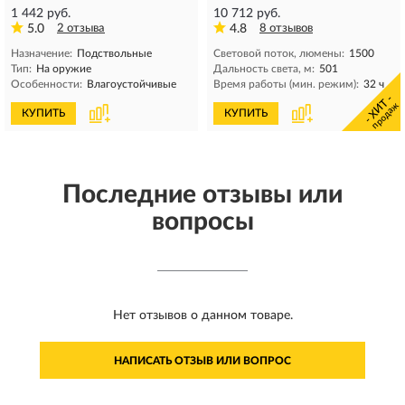
1 442 руб.
10 712 руб.
5.0
2 отзыва
4.8
8 отзывов
Назначение:
Подствольные
Световой поток, люмены:
1500
Тип:
На оружие
Дальность света, м:
501
Особенности:
Влагоустойчивые
Время работы (мин. режим):
32 ч
- ХИТ -
продаж
КУПИТЬ
КУПИТЬ
Последние отзывы или
вопросы
Нет отзывов о данном товаре.
НАПИСАТЬ ОТЗЫВ ИЛИ ВОПРОС