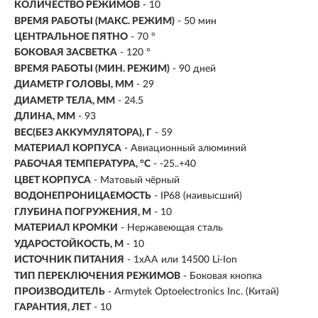
КОЛИЧЕСТВО РЕЖИМОВ
- 10
ВРЕМЯ РАБОТЫ (МАКС. РЕЖИМ)
- 50 мин
ЦЕНТРАЛЬНОЕ ПЯТНО
- 70 °
БОКОВАЯ ЗАСВЕТКА
- 120 °
ВРЕМЯ РАБОТЫ (МИН. РЕЖИМ)
-
90 дней
ДИАМЕТР ГОЛОВЫ, ММ
- 29
ДИАМЕТР ТЕЛА, ММ
- 24.5
ДЛИНА, ММ
- 93
ВЕС(БЕЗ АККУМУЛЯТОРА), Г
- 59
МАТЕРИАЛ КОРПУСА
- Авиационный алюминий
РАБОЧАЯ ТЕМПЕРАТУРА, °C
- -25..+40
ЦВЕТ КОРПУСА
- Матовый чёрный
ВОДОНЕПРОНИЦАЕМОСТЬ
- IP68 (наивысший)
ГЛУБИНА ПОГРУЖЕНИЯ, М
- 10
МАТЕРИАЛ КРОМКИ
- Нержавеющая сталь
УДАРОСТОЙКОСТЬ, М
- 10
ИСТОЧНИК ПИТАНИЯ
- 1xAA или 14500 Li-Ion
ТИП ПЕРЕКЛЮЧЕНИЯ РЕЖИМОВ
- Боковая кнопка
ПРОИЗВОДИТЕЛЬ
- Armytek Optoelectronics Inc. (Китай)
ГАРАНТИЯ, ЛЕТ
- 10