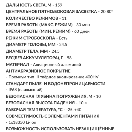
ДАЛЬНОСТЬ СВЕТА, М
-
159
ЦЕНТРАЛЬНОЕ ПЯТНО:БОКОВАЯ ЗАСВЕТКА
- 20:80°
КОЛИЧЕСТВО РЕЖИМОВ
- 11
ВРЕМЯ РАБОТЫ (МАКС. РЕЖИМ)
- 30 мин
ВРЕМЯ РАБОТЫ (МИН. РЕЖИМ)
-
60 дней
РЕЖИМ СТРОБОСКОПА
- Есть
ДИАМЕТР ГОЛОВЫ, ММ
- 24.5
ДИАМЕТР ТЕЛА, ММ
- 24.5
ВЕС(БЕЗ АККУМУЛЯТОРА), Г
- 58
МАТЕРИАЛ
- Авиационный алюминий
АНТИАБРАЗИВНОЕ ПОКРЫТИЕ
- Премиум тип III твёрдое анодирование 400HV
СТАНДАРТ ПЫЛЕ- И ВОДОНЕПРОНИЦАЕМОСТИ
- IP68 (наивысший)
БЕЗОПАСНАЯ ГЛУБИНА ПОГРУЖЕНИЯ, М
- 10
БЕЗОПАСНАЯ ВЫСОТА ПАДЕНИЯ
- 10 м
РАБОЧАЯ ТЕМПЕРАТУРА, °C
- -25..+40
СОВМЕСТИМОСТЬ С ЭЛЕМЕНТАМИ ПИТАНИЯ
- 1x18350 Li-Ion
ВОЗМОЖНОСТЬ ИСПОЛЬЗОВАТЬ НЕЗАЩИЩЁННЫЕ