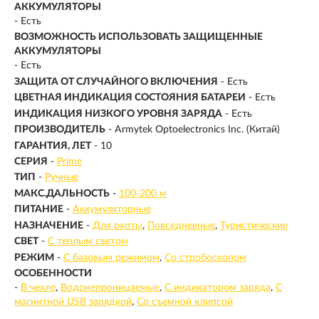
АККУМУЛЯТОРЫ
- Есть
ВОЗМОЖНОСТЬ ИСПОЛЬЗОВАТЬ ЗАЩИЩЕННЫЕ
АККУМУЛЯТОРЫ
- Есть
ЗАЩИТА ОТ СЛУЧАЙНОГО ВКЛЮЧЕНИЯ
- Есть
ЦВЕТНАЯ ИНДИКАЦИЯ СОСТОЯНИЯ БАТАРЕИ
- Есть
ИНДИКАЦИЯ НИЗКОГО УРОВНЯ ЗАРЯДА
- Есть
ПРОИЗВОДИТЕЛЬ
- Armytek Optoelectronics Inc. (Китай)
ГАРАНТИЯ, ЛЕТ
- 10
СЕРИЯ
-
Prime
ТИП
-
Ручные
МАКС.ДАЛЬНОСТЬ
-
100-200 м
ПИТАНИЕ
-
Аккумуляторные
НАЗНАЧЕНИЕ
-
Для охоты
Повседневные
Туристические
СВЕТ
-
С теплым светом
РЕЖИМ
-
С базовым режимом
Со стробоскопом
ОСОБЕННОСТИ
-
В чехле
Водонепроницаемые
С индикатором заряда
С
магнитной USB зарядкой
Со съемной клипсой