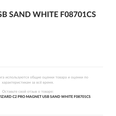
SB SAND WHITE F08701CS
нга используются общие оценки товара и оценки по
характеристикам за всё время.
Оставьте свой отзыв о товаре:
IZARD C2 PRO MAGNET USB SAND WHITE F08701CS