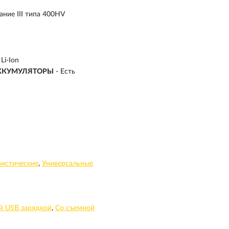
ние III типа 400HV
Li-Ion
ККУМУЛЯТОРЫ
- Есть
ристические
Универсальные
й USB зарядкой
Со съемной