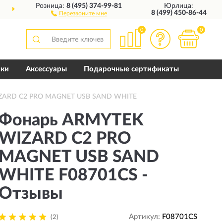
Розница:
8 (495) 374-99-81
Юрлица:
ДОСТАВИМ
ПО ВСЕЙ РОССИИ
8 (499) 450-86-44
Перезвоните мне
0
0
пки
Аксессуары
Подарочные сертификаты
IZARD C2 PRO MAGNET USB SAND WHITE
Фонарь ARMYTEK
WIZARD C2 PRO
MAGNET USB SAND
WHITE F08701CS -
Отзывы
Артикул:
F08701CS
(2)