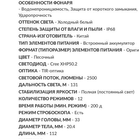
ОСОБЕННОСТИ ФОНАРЯ
- Водонепроницаемость, Защита от короткого замыкания, 
Ударопрочность
ОТТЕНОК СВЕТА
- Холодный белый
СТЕПЕНЬ ЗАЩИТЫ ОТ ВЛАГИ И ПЫЛИ
- IP68
СТРАНА-ИЗГОТОВИТЕЛЬ
- Китай
ТИП ЭЛЕМЕНТОВ ПИТАНИЯ
- Встроенный аккумулятор
ФОРМАТ (ТИПОРАЗМЕР) ЭЛЕМЕНТОВ ПИТАНИЯ
- Ориг
ЦВЕТ
- Песочный
СВЕТОДИОД
- Cree XHP50.2
ОПТИКА
- TIR-оптика
СВЕТОВОЙ ПОТОК, ЛЮМЕНЫ
-
2500
ДАЛЬНОСТЬ СВЕТА, М
-
131
СТАБИЛИЗАЦИЯ ЯРКОСТИ
- Полная (постоянный свет)
КОЛИЧЕСТВО РЕЖИМОВ
- 12
ВРЕМЯ РАБОТЫ (МИН. РЕЖИМ)
-
200 д
РЕЖИМ СТРОБОСКОПА
- Есть
ДИАМЕТР ГОЛОВЫ, ММ
- 33
ДИАМЕТР ТЕЛА, ММ
- 20.4
ДЛИНА, ММ
- 112