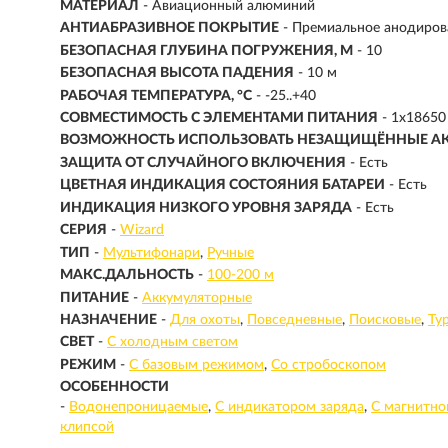
МАТЕРИАЛ
- Авиационный алюминий
АНТИАБРАЗИВНОЕ ПОКРЫТИЕ
- Премиальное анодирова
БЕЗОПАСНАЯ ГЛУБИНА ПОГРУЖЕНИЯ, М
- 10
БЕЗОПАСНАЯ ВЫСОТА ПАДЕНИЯ
- 10 м
РАБОЧАЯ ТЕМПЕРАТУРА, °C
- -25..+40
СОВМЕСТИМОСТЬ С ЭЛЕМЕНТАМИ ПИТАНИЯ
- 1x18650 
ВОЗМОЖНОСТЬ ИСПОЛЬЗОВАТЬ НЕЗАЩИЩЁННЫЕ А
ЗАЩИТА ОТ СЛУЧАЙНОГО ВКЛЮЧЕНИЯ
- Есть
ЦВЕТНАЯ ИНДИКАЦИЯ СОСТОЯНИЯ БАТАРЕИ
- Есть
ИНДИКАЦИЯ НИЗКОГО УРОВНЯ ЗАРЯДА
- Есть
СЕРИЯ
-
Wizard
ТИП
-
Мультифонари
Ручные
МАКС.ДАЛЬНОСТЬ
-
100-200 м
ПИТАНИЕ
-
Аккумуляторные
НАЗНАЧЕНИЕ
-
Для охоты
Повседневные
Поисковые
Ту
СВЕТ
-
С холодным светом
РЕЖИМ
-
С базовым режимом
Со стробоскопом
ОСОБЕННОСТИ
-
Водонепроницаемые
С индикатором заряда
С магнитно
клипсой