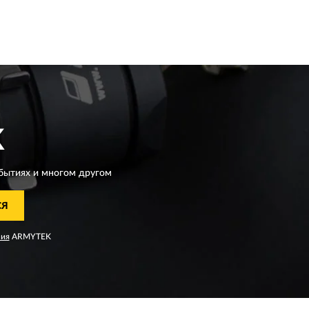
K
бытиях и многом другом
СЯ
ния
ARMYTEK