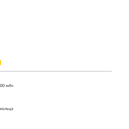
Я
500 мАч
 кольца