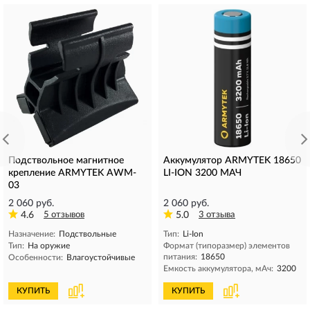
Подствольное магнитное
Аккумулятор ARMYTEK 18650
крепление ARMYTEK AWM-
LI-ION 3200 МАЧ
03
2 060 руб.
2 060 руб.
4.6
5 отзывов
5.0
3 отзыва
Назначение:
Подствольные
Тип:
Li-Ion
Тип:
На оружие
Формат (типоразмер) элементов
питания:
18650
Особенности:
Влагоустойчивые
Емкость аккумулятора, мAч:
3200
КУПИТЬ
КУПИТЬ