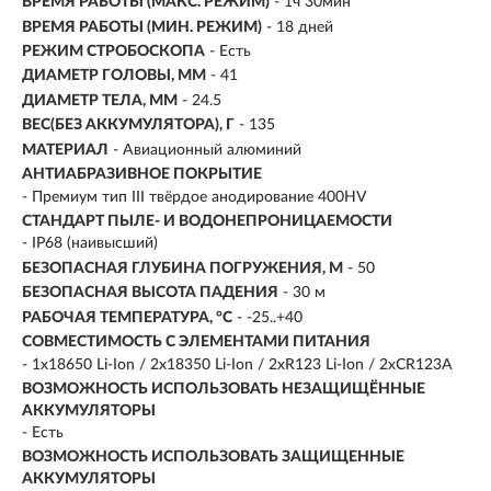
ВРЕМЯ РАБОТЫ (МАКС. РЕЖИМ)
- 1ч 30мин
ВРЕМЯ РАБОТЫ (МИН. РЕЖИМ)
-
18 дней
РЕЖИМ СТРОБОСКОПА
- Есть
ДИАМЕТР ГОЛОВЫ, ММ
- 41
ДИАМЕТР ТЕЛА, ММ
- 24.5
ВЕС(БЕЗ АККУМУЛЯТОРА), Г
- 135
МАТЕРИАЛ
- Авиационный алюминий
АНТИАБРАЗИВНОЕ ПОКРЫТИЕ
- Премиум тип III твёрдое анодирование 400HV
СТАНДАРТ ПЫЛЕ- И ВОДОНЕПРОНИЦАЕМОСТИ
- IP68 (наивысший)
БЕЗОПАСНАЯ ГЛУБИНА ПОГРУЖЕНИЯ, М
- 50
БЕЗОПАСНАЯ ВЫСОТА ПАДЕНИЯ
- 30 м
РАБОЧАЯ ТЕМПЕРАТУРА, °C
- -25..+40
СОВМЕСТИМОСТЬ С ЭЛЕМЕНТАМИ ПИТАНИЯ
- 1x18650 Li-Ion / 2x18350 Li-Ion / 2xR123 Li-Ion / 2xCR123A
ВОЗМОЖНОСТЬ ИСПОЛЬЗОВАТЬ НЕЗАЩИЩЁННЫЕ
АККУМУЛЯТОРЫ
- Есть
ВОЗМОЖНОСТЬ ИСПОЛЬЗОВАТЬ ЗАЩИЩЕННЫЕ
АККУМУЛЯТОРЫ