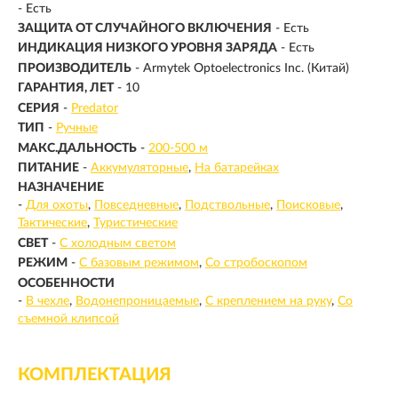
- Есть
ЗАЩИТА ОТ СЛУЧАЙНОГО ВКЛЮЧЕНИЯ
- Есть
ИНДИКАЦИЯ НИЗКОГО УРОВНЯ ЗАРЯДА
- Есть
ПРОИЗВОДИТЕЛЬ
- Armytek Optoelectronics Inc. (Китай)
ГАРАНТИЯ, ЛЕТ
- 10
СЕРИЯ
-
Predator
ТИП
-
Ручные
МАКС.ДАЛЬНОСТЬ
-
200-500 м
ПИТАНИЕ
-
Аккумуляторные
На батарейках
НАЗНАЧЕНИЕ
-
Для охоты
Повседневные
Подствольные
Поисковые
Тактические
Туристические
СВЕТ
-
С холодным светом
РЕЖИМ
-
С базовым режимом
Со стробоскопом
ОСОБЕННОСТИ
-
В чехле
Водонепроницаемые
С креплением на руку
Со
съемной клипсой
КОМПЛЕКТАЦИЯ