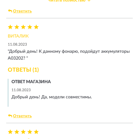
Читать полностью
12метров глубины, так что включайте заранее.
После года эксплуатации остался только один режим света
Ответить
(самый яркий) все остальные режимы включить уже
нереально, ну да ладно.
А так по сравнению с аналогами, лучшее соотношение
ВИТАЛИК
цена/качество.
11.08.2023
"Добрый день! К данному фонарю, подойдут аккумуляторы
A03202? "
ОТВЕТЫ (1)
ОТВЕТ МАГАЗИНА
11.08.2023
Добрый день! Да, модели совместимы.
Ответить