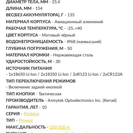
ДИАМЕТР ТЕЛА, ММ
- 25.4
ДЛИНА, ММ
- 154
ВЕС(БЕЗ АККУМУЛЯТОРА), Г
- 135
МАТЕРИАЛ КОРПУСА
- Авиационный алюминий
РАБОЧАЯ ТЕМПЕРАТУРА, °C
- -25..+40
ЦВЕТ КОРПУСА
- Матовый чёрный
ВОДОНЕПРОНИЦАЕМОСТЬ
- IP68 (наивысший)
ГЛУБИНА ПОГРУЖЕНИЯ, М
- 50
МАТЕРИАЛ КРОМКИ
- Нержавеющая сталь
УДАРОСТОЙКОСТЬ, М
- 30
ИСТОЧНИК ПИТАНИЯ
- 1x18650 Li-Ion / 2x18350 Li-Ion / 2xR123 Li-Ion / 2xCR123A
ТИП ПЕРЕКЛЮЧЕНИЯ РЕЖИМОВ
- Включение задней кнопкой
ТИП КНОПКИ
- Тактическая
ПРОИЗВОДИТЕЛЬ
- Armytek Optoelectronics Inc. (Китай)
ГАРАНТИЯ, ЛЕТ
- 10
СЕРИЯ
-
Predator
ТИП
-
Ручные
МАКС.ДАЛЬНОСТЬ
-
200-500 м