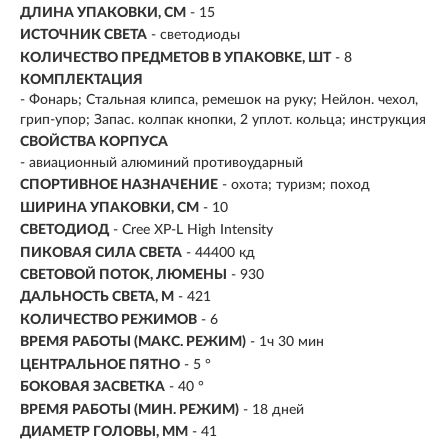
ДЛИНА УПАКОВКИ, СМ
- 15
ИСТОЧНИК СВЕТА
- светодиоды
КОЛИЧЕСТВО ПРЕДМЕТОВ В УПАКОВКЕ, ШТ
- 8
КОМПЛЕКТАЦИЯ
- Фонарь; Стальная клипса, ремешок на руку; Нейлон. чехол,
грип-упор; Запас. колпак кнопки, 2 уплот. кольца; инструкция
СВОЙСТВА КОРПУСА
- авиационный алюминий противоударный
СПОРТИВНОЕ НАЗНАЧЕНИЕ
- охота; туризм; поход
ШИРИНА УПАКОВКИ, СМ
- 10
СВЕТОДИОД
- Cree XP-L High Intensity
ПИКОВАЯ СИЛА СВЕТА
- 44400 кд
СВЕТОВОЙ ПОТОК, ЛЮМЕНЫ
-
930
ДАЛЬНОСТЬ СВЕТА, М
-
421
КОЛИЧЕСТВО РЕЖИМОВ
- 6
ВРЕМЯ РАБОТЫ (МАКС. РЕЖИМ)
- 1ч 30 мин
ЦЕНТРАЛЬНОЕ ПЯТНО
- 5 °
БОКОВАЯ ЗАСВЕТКА
- 40 °
ВРЕМЯ РАБОТЫ (МИН. РЕЖИМ)
-
18 дней
ДИАМЕТР ГОЛОВЫ, ММ
- 41