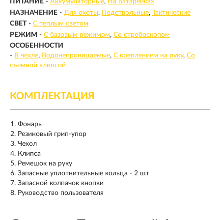
ПИТАНИЕ
-
Аккумуляторные
На батарейках
НАЗНАЧЕНИЕ
-
Для охоты
Подствольные
Тактические
СВЕТ
-
С теплым светом
РЕЖИМ
-
С базовым режимом
Со стробоскопом
ОСОБЕННОСТИ
-
В чехле
Водонепроницаемые
С креплением на руку
Со
съемной клипсой
КОМПЛЕКТАЦИЯ
Фонарь
Резиновый грип-упор
Чехол
Клипса
Ремешок на руку
Запасные уплотнительные кольца - 2 шт
Запасной колпачок кнопки
Руководство пользователя