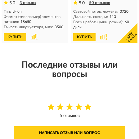
5.0
3 отзыва
5.0
50 отзывов
Тип:
Li-Ion
Световой поток, люмены:
3720
Формат (типоразмер) элементов
Дальность света, м:
113
питания:
18650
Время работы (мин. режим):
60
Емкость аккумулятора, мAч:
3500
дней
- ХИТ -
продаж
КУПИТЬ
КУПИТЬ
Последние отзывы или
вопросы
5 отзывов
НАПИСАТЬ ОТЗЫВ ИЛИ ВОПРОС