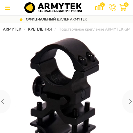
0
0
ФИЦИАЛЬНЫЙ
ДИЛЕР ARMYTEK
ДО
ARMYTEK
КРЕПЛЕНИЯ
Подствольное крепление ARMYTEK GM-