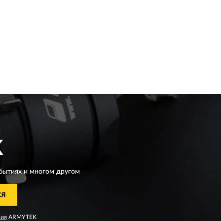
K
бытиях и многом другом
СЯ
ния
ARMYTEK