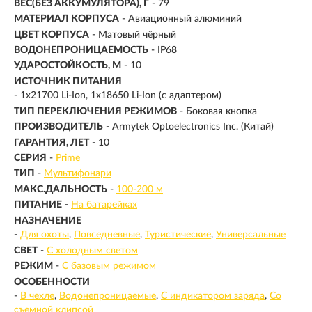
ВЕС(БЕЗ АККУМУЛЯТОРА), Г
- 79
МАТЕРИАЛ КОРПУСА
- Авиационный алюминий
ЦВЕТ КОРПУСА
- Матовый чёрный
ВОДОНЕПРОНИЦАЕМОСТЬ
- IP68
УДАРОСТОЙКОСТЬ, М
- 10
ИСТОЧНИК ПИТАНИЯ
- 1x21700 Li-Ion, 1x18650 Li-Ion (с адаптером)
ТИП ПЕРЕКЛЮЧЕНИЯ РЕЖИМОВ
- Боковая кнопка
ПРОИЗВОДИТЕЛЬ
- Armytek Optoelectronics Inc. (Китай)
ГАРАНТИЯ, ЛЕТ
- 10
СЕРИЯ
-
Prime
ТИП
-
Мультифонари
МАКС.ДАЛЬНОСТЬ
-
100-200 м
ПИТАНИЕ
-
На батарейках
НАЗНАЧЕНИЕ
-
Для охоты
Повседневные
Туристические
Универсальные
СВЕТ
-
С холодным светом
РЕЖИМ
-
С базовым режимом
ОСОБЕННОСТИ
-
В чехле
Водонепроницаемые
С индикатором заряда
Со
съемной клипсой