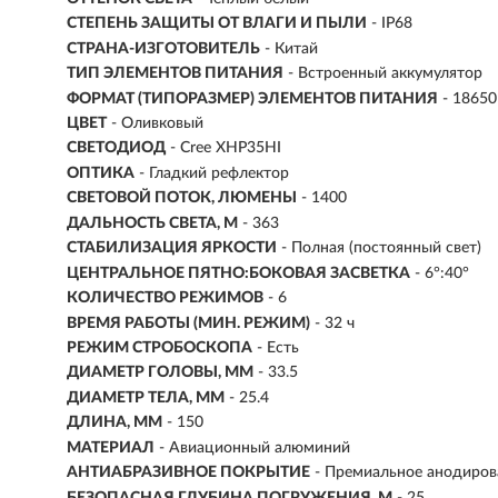
СТЕПЕНЬ ЗАЩИТЫ ОТ ВЛАГИ И ПЫЛИ
- IP68
СТРАНА-ИЗГОТОВИТЕЛЬ
- Китай
ТИП ЭЛЕМЕНТОВ ПИТАНИЯ
- Встроенный аккумулятор
ФОРМАТ (ТИПОРАЗМЕР) ЭЛЕМЕНТОВ ПИТАНИЯ
- 18650
ЦВЕТ
- Оливковый
СВЕТОДИОД
- Cree XHP35HI
ОПТИКА
- Гладкий рефлектор
СВЕТОВОЙ ПОТОК, ЛЮМЕНЫ
-
1400
ДАЛЬНОСТЬ СВЕТА, М
-
363
СТАБИЛИЗАЦИЯ ЯРКОСТИ
- Полная (постоянный свет)
ЦЕНТРАЛЬНОЕ ПЯТНО:БОКОВАЯ ЗАСВЕТКА
- 6°:40°
КОЛИЧЕСТВО РЕЖИМОВ
- 6
ВРЕМЯ РАБОТЫ (МИН. РЕЖИМ)
-
32 ч
РЕЖИМ СТРОБОСКОПА
- Есть
ДИАМЕТР ГОЛОВЫ, ММ
- 33.5
ДИАМЕТР ТЕЛА, ММ
- 25.4
ДЛИНА, ММ
- 150
МАТЕРИАЛ
- Авиационный алюминий
АНТИАБРАЗИВНОЕ ПОКРЫТИЕ
- Премиальное анодирова
БЕЗОПАСНАЯ ГЛУБИНА ПОГРУЖЕНИЯ, М
- 25