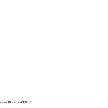
ние III типа 400HV