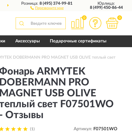
Розница:
8 (495) 374-99-81
Юрлица:
ДОСТАВИМ
ПО ВСЕЙ РОССИИ
8 (499) 450-86-44
Перезвоните мне
0
0
пки
Аксессуары
Подарочные сертификаты
RMYTEK DOBERMANN PRO MAGNET USB OLIVE теплый свет
Фонарь ARMYTEK
DOBERMANN PRO
MAGNET USB OLIVE
теплый свет F07501WO
- Отзывы
Артикул:
F07501WO
(1)