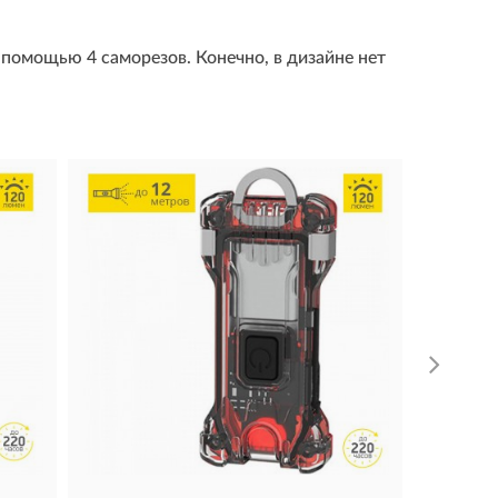
 помощью 4 саморезов. Конечно, в дизайне нет
Фонарь
EXTEND
3 090 ру
КУПИТ