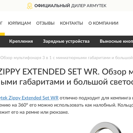
MYTEK
ДОСТАВИМ
ПО 
Г
ЮРЛИЦАМ
ОТЗЫВЫ
КОНТАКТЫ
О КОМПАНИИ
Крепления
Зарядные устройства
Выносные кно
бзор мультифонаря 3 в 1 с миниатюрными габаритами и большой
IPPY EXTENDED SET WR. Обзор му
ыми габаритами и большой свето
ek Zippy Extended Set WR
отлично подходит для кемпинга 
нию на 360° его можно использовать как налобный. Кольцо 
жит его на ремне или рюкзаке.