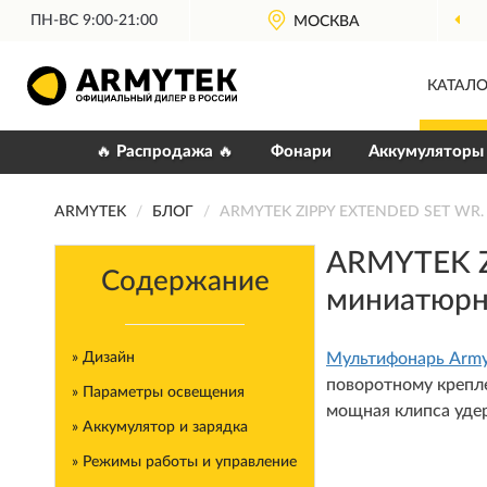
ПН-ВС 9:00-21:00
ОФИЦИАЛЬНЫЙ
МОСКВА
ДИЛЕР AR
КАТАЛО
🔥 Распродажа 🔥
Фонари
Аккумуляторы
ARMYTEK
БЛОГ
ARMYTEK ZIPPY EXTENDED SET WR. О
ARMYTEK Z
Содержание
миниатюрн
» Дизайн
Мультифонарь Armyt
поворотному крепле
» Параметры освещения
мощная клипса удер
» Аккумулятор и зарядка
» Режимы работы и управление