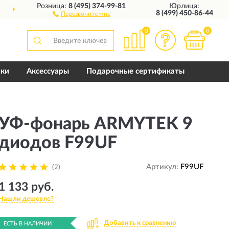
Розница:
8 (495) 374-99-81
Юрлица:
10 ЛЕТ
ГАРАНТИЯ ПРО
8 (499) 450-86-44
Перезвоните мне
0
0
пки
Аксессуары
Подарочные сертификаты
УФ-фонарь ARMYTEK 9
диодов F99UF
Артикул:
F99UF
(2)
1 133 руб.
Нашли дешевле?
Добавить к сравнению
ЕСТЬ В НАЛИЧИИ