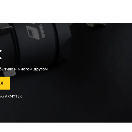
K
бытиях и многом другом
СЯ
ния
ARMYTEK