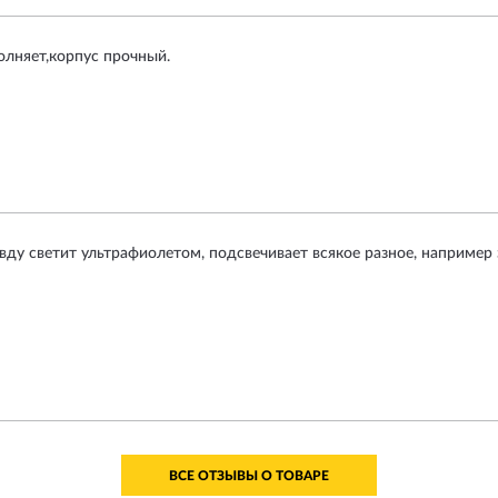
лняет,корпус прочный.
авду светит ультрафиолетом, подсвечивает всякое разное, например 
ВСЕ ОТЗЫВЫ О ТОВАРЕ