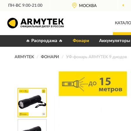
ПН-ВС 9:00-21:00
ОФИЦИАЛЬНЫЙ
ДИЛЕР ARMYTEK
МОСКВА
КАТАЛО
🔥 Распродажа 🔥
Фонари
Аккумуляторы
ARMYTEK
ФОНАРИ
УФ-фонарь ARMYTEK 9 диодов