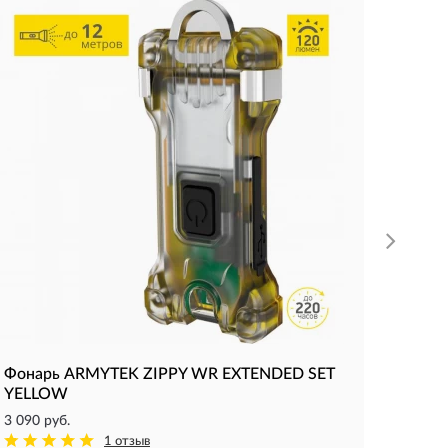
Мульт
MAGNE
10 094 
Светово
Дальнос
Время р
КУП
Фонарь ARMYTEK ZIPPY WR EXTENDED SET
YELLOW
3 090 руб.
1 отзыв