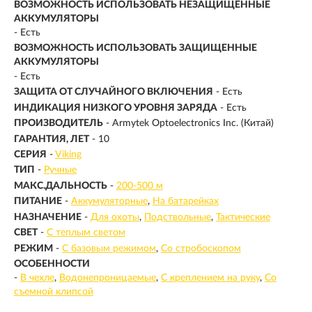
ВОЗМОЖНОСТЬ ИСПОЛЬЗОВАТЬ НЕЗАЩИЩЁННЫЕ
АККУМУЛЯТОРЫ
- Есть
ВОЗМОЖНОСТЬ ИСПОЛЬЗОВАТЬ ЗАЩИЩЕННЫЕ
АККУМУЛЯТОРЫ
- Есть
ЗАЩИТА ОТ СЛУЧАЙНОГО ВКЛЮЧЕНИЯ
- Есть
ИНДИКАЦИЯ НИЗКОГО УРОВНЯ ЗАРЯДА
- Есть
ПРОИЗВОДИТЕЛЬ
- Armytek Optoelectronics Inc. (Китай)
ГАРАНТИЯ, ЛЕТ
- 10
СЕРИЯ
-
Viking
ТИП
-
Ручные
МАКС.ДАЛЬНОСТЬ
-
200-500 м
ПИТАНИЕ
-
Аккумуляторные
На батарейках
НАЗНАЧЕНИЕ
-
Для охоты
Подствольные
Тактические
СВЕТ
-
С теплым светом
РЕЖИМ
-
С базовым режимом
Со стробоскопом
ОСОБЕННОСТИ
-
В чехле
Водонепроницаемые
С креплением на руку
Со
съемной клипсой