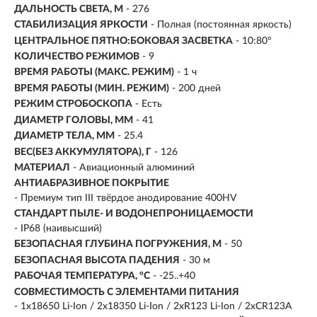
ДАЛЬНОСТЬ СВЕТА, М
-
276
СТАБИЛИЗАЦИЯ ЯРКОСТИ
- Полная (постоянная яркость)
ЦЕНТРАЛЬНОЕ ПЯТНО:БОКОВАЯ ЗАСВЕТКА
- 10:80°
КОЛИЧЕСТВО РЕЖИМОВ
- 9
ВРЕМЯ РАБОТЫ (МАКС. РЕЖИМ)
- 1 ч
ВРЕМЯ РАБОТЫ (МИН. РЕЖИМ)
-
200 дней
РЕЖИМ СТРОБОСКОПА
- Есть
ДИАМЕТР ГОЛОВЫ, ММ
- 41
ДИАМЕТР ТЕЛА, ММ
- 25.4
ВЕС(БЕЗ АККУМУЛЯТОРА), Г
- 126
МАТЕРИАЛ
- Авиационный алюминий
АНТИАБРАЗИВНОЕ ПОКРЫТИЕ
- Премиум тип III твёрдое анодирование 400HV
СТАНДАРТ ПЫЛЕ- И ВОДОНЕПРОНИЦАЕМОСТИ
- IP68 (наивысший)
БЕЗОПАСНАЯ ГЛУБИНА ПОГРУЖЕНИЯ, М
- 50
БЕЗОПАСНАЯ ВЫСОТА ПАДЕНИЯ
- 30 м
РАБОЧАЯ ТЕМПЕРАТУРА, °C
- -25..+40
СОВМЕСТИМОСТЬ С ЭЛЕМЕНТАМИ ПИТАНИЯ
- 1x18650 Li-Ion / 2x18350 Li-Ion / 2xR123 Li-Ion / 2xCR123A