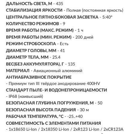
ДАЛЬНОСТЬ СВЕТА, М
-
435
СТАБИЛИЗАЦИЯ ЯРКОСТИ
- Полная (постоянная яркость)
ЦЕНТРАЛЬНОЕ ПЯТНО:БОКОВАЯ ЗАСВЕТКА
- 5:40°
КОЛИЧЕСТВО РЕЖИМОВ
- 9
ВРЕМЯ РАБОТЫ (МАКС. РЕЖИМ)
- 1 ч
ВРЕМЯ РАБОТЫ (МИН. РЕЖИМ)
-
200 дней
РЕЖИМ СТРОБОСКОПА
- Есть
ДИАМЕТР ГОЛОВЫ, ММ
- 41
ДИАМЕТР ТЕЛА, ММ
- 25.4
ВЕС(БЕЗ АККУМУЛЯТОРА), Г
- 135
МАТЕРИАЛ
- Авиационный алюминий
АНТИАБРАЗИВНОЕ ПОКРЫТИЕ
- Премиум тип III твёрдое анодирование 400HV
СТАНДАРТ ПЫЛЕ- И ВОДОНЕПРОНИЦАЕМОСТИ
- IP68 (наивысший)
БЕЗОПАСНАЯ ГЛУБИНА ПОГРУЖЕНИЯ, М
- 50
БЕЗОПАСНАЯ ВЫСОТА ПАДЕНИЯ
- 30 м
РАБОЧАЯ ТЕМПЕРАТУРА, °C
- -25..+40
СОВМЕСТИМОСТЬ С ЭЛЕМЕНТАМИ ПИТАНИЯ
- 1x18650 Li-Ion / 2x18350 Li-Ion / 2xR123 Li-Ion / 2xCR123A