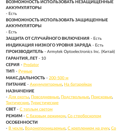
ВОЗМОЖНОСТЬ ИСПОЛЬЗОВАТЬ НЕЗАЩИЩЁННЫЕ
АККУМУЛЯТОРЫ
- Есть
ВОЗМОЖНОСТЬ ИСПОЛЬЗОВАТЬ ЗАЩИЩЕННЫЕ
АККУМУЛЯТОРЫ
- Есть
ЗАЩИТА ОТ СЛУЧАЙНОГО ВКЛЮЧЕНИЯ
- Есть
ИНДИКАЦИЯ НИЗКОГО УРОВНЯ ЗАРЯДА
- Есть
ПРОИЗВОДИТЕЛЬ
- Armytek Optoelectronics Inc. (Китай)
ГАРАНТИЯ, ЛЕТ
- 10
СЕРИЯ
-
Predator
ТИП
-
Ручные
МАКС.ДАЛЬНОСТЬ
-
200-500 м
ПИТАНИЕ
-
Аккумуляторные
На батарейках
НАЗНАЧЕНИЕ
-
Для охоты
Повседневные
Подствольные
Поисковые
Тактические
Туристические
СВЕТ
-
С теплым светом
РЕЖИМ
-
С базовым режимом
Со стробоскопом
ОСОБЕННОСТИ
-
В чехле
Водонепроницаемые
С креплением на руку
Со