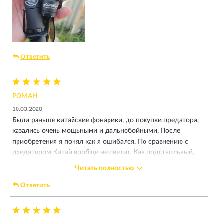
Ответить
РОМАН
10.03.2020
Были раньше китайские фонарики, до покупки предатора,
казались очень мощьными и дальнобойными. После
приобретения я понял как я ошибался. По сравнению с
предатором Китай вообще не светит. Как подствольный,
держит очень хорошо 12 калибр. Луч шикарный. Теплый
Читать полностью
свет. Видимость из под него очень хорошая. Как поисковый
фонарь, тоже хороший. Немного греется. В зимнее время
Ответить
это плюс. Под водой тоже все отлично. Плавал с ним. Так
сказать тест. В общем итог: не тратьте деньги на Китай.
Лучше накопите и купите шикарную вещь которая