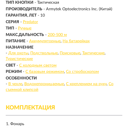
ТИП КНОПКИ
- Тактическая
ПРОИЗВОДИТЕЛЬ
- Armytek Optoelectronics Inc. (Китай)
ГАРАНТИЯ, ЛЕТ
- 10
СЕРИЯ
-
Predator
ТИП
-
Ручные
МАКС.ДАЛЬНОСТЬ
-
200-500 м
ПИТАНИЕ
-
Аккумуляторные
На батарейках
НАЗНАЧЕНИЕ
-
Для охоты
Подствольные
Поисковые
Тактические
Туристические
СВЕТ
-
С холодным светом
РЕЖИМ
-
С базовым режимом
Со стробоскопом
ОСОБЕННОСТИ
-
В чехле
Водонепроницаемые
С креплением на руку
Со
съемной клипсой
КОМПЛЕКТАЦИЯ
Фонарь