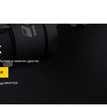
K
бытиях и многом другом
СЯ
ния
ARMYTEK