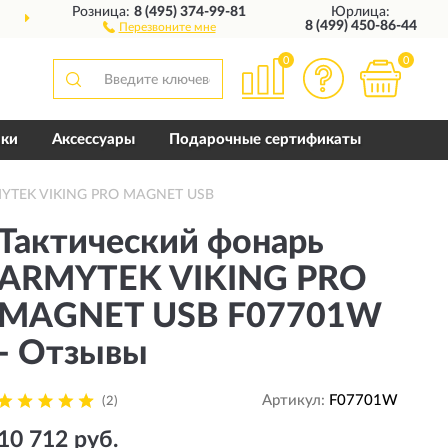
Розница:
8 (495) 374-99-81
Юрлица:
ДОСТАВИМ
ПО ВСЕЙ РОССИИ
8 (499) 450-86-44
Перезвоните мне
0
0
пки
Аксессуары
Подарочные сертификаты
RMYTEK VIKING PRO MAGNET USB
Тактический фонарь
ARMYTEK VIKING PRO
MAGNET USB F07701W
- Отзывы
Артикул:
F07701W
(2)
10 712 руб.