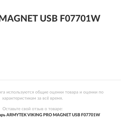
O MAGNET USB F07701W
нга используются общие оценки товара и оценки по
характеристикам за всё время.
Оставьте свой отзыв о товаре:
нарь ARMYTEK VIKING PRO MAGNET USB F07701W