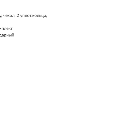
, чехол, 2 уплот.кольца;
мплект
ударный