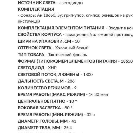
ИСТОЧНИК СВЕТА
- светодиоды
КОМПЛЕКТАЦИЯ
- фонарь; Ак 18650, Зу; грип-упор, клипса; ремешок на руку
инструкция
КОМПЛЕКТАЦИЯ ЭЛЕМЕНТОМ ПИТАНИЯ
- Входит в ко
СВОЙСТВА КОРПУСА
- авиационный алюминий противо
ШИРИНА УПАКОВКИ, СМ
- 10
ОТТЕНОК СВЕТА
- Холодный белый
ТИП ТОВАРА
- Тактический фонарь
ФОРМАТ (ТИПОРАЗМЕР) ЭЛЕМЕНТОВ ПИТАНИЯ
- 18650
СВЕТОДИОД
- XHP
СВЕТОВОЙ ПОТОК, ЛЮМЕНЫ
-
1800
ДАЛЬНОСТЬ СВЕТА, М
-
286
КОЛИЧЕСТВО РЕЖИМОВ
- 9
ВРЕМЯ РАБОТЫ (МАКС. РЕЖИМ)
- 1ч 30 мин
ЦЕНТРАЛЬНОЕ ПЯТНО
- 10 °
БОКОВАЯ ЗАСВЕТКА
- 80 °
ВРЕМЯ РАБОТЫ (МИН. РЕЖИМ)
-
32 ч
ДИАМЕТР ГОЛОВЫ, ММ
- 41
ДИАМЕТР ТЕЛА, ММ
- 25.4