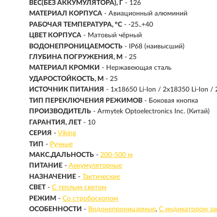
ВЕС(БЕЗ АККУМУЛЯТОРА), Г
- 126
МАТЕРИАЛ КОРПУСА
- Авиационный алюминий
РАБОЧАЯ ТЕМПЕРАТУРА, °C
- -25..+40
ЦВЕТ КОРПУСА
- Матовый чёрный
ВОДОНЕПРОНИЦАЕМОСТЬ
- IP68 (наивысший)
ГЛУБИНА ПОГРУЖЕНИЯ, М
- 25
МАТЕРИАЛ КРОМКИ
- Нержавеющая сталь
УДАРОСТОЙКОСТЬ, М
- 25
ИСТОЧНИК ПИТАНИЯ
- 1x18650 Li-Ion / 2x18350 Li-Ion 
ТИП ПЕРЕКЛЮЧЕНИЯ РЕЖИМОВ
- Боковая кнопка
ПРОИЗВОДИТЕЛЬ
- Armytek Optoelectronics Inc. (Китай)
ГАРАНТИЯ, ЛЕТ
- 10
СЕРИЯ
-
Viking
ТИП
-
Ручные
МАКС.ДАЛЬНОСТЬ
-
200-500 м
ПИТАНИЕ
-
Аккумуляторные
НАЗНАЧЕНИЕ
-
Тактические
СВЕТ
-
С теплым светом
РЕЖИМ
-
Со стробоскопом
ОСОБЕННОСТИ
-
Водонепроницаемые
С индикатором за