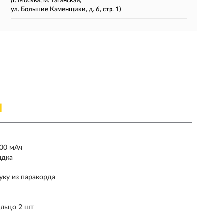
(г. Москва, м. Таганская,
ул. Большие Каменщики, д. 6, стр. 1)
Я
500 мАч
ядка
уку из паракорда
ольцо 2 шт