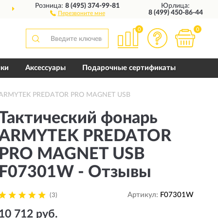
Розница:
8 (495) 374-99-81
Юрлица:
ДОСТАВИМ
ПО ВСЕЙ РОССИИ
8 (499) 450-86-44
Перезвоните мне
0
0
пки
Аксессуары
Подарочные сертификаты
рь ARMYTEK PREDATOR PRO MAGNET USB
Тактический фонарь
ARMYTEK PREDATOR
PRO MAGNET USB
F07301W - Отзывы
Артикул:
F07301W
(3)
10 712 руб.