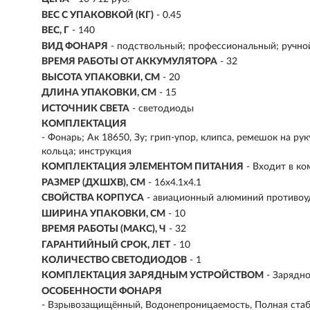
ВЕС С УПАКОВКОЙ (КГ)
- 0.45
ВЕС, Г
- 140
ВИД ФОНАРЯ
- подствольный; профессиональный; ручно
ВРЕМЯ РАБОТЫ ОТ АККУМУЛЯТОРА
- 32
ВЫСОТА УПАКОВКИ, СМ
- 20
ДЛИНА УПАКОВКИ, СМ
- 15
ИСТОЧНИК СВЕТА
- светодиоды
КОМПЛЕКТАЦИЯ
- Фонарь; Ак 18650, Зу; грип-упор, клипса, ремешок на руку
кольца; инструкция
КОМПЛЕКТАЦИЯ ЭЛЕМЕНТОМ ПИТАНИЯ
- Входит в ко
РАЗМЕР (ДХШХВ), СМ
- 16х4.1х4.1
СВОЙСТВА КОРПУСА
- авиационный алюминий противо
ШИРИНА УПАКОВКИ, СМ
- 10
ВРЕМЯ РАБОТЫ (МАКС), Ч
- 32
ГАРАНТИЙНЫЙ СРОК, ЛЕТ
- 10
КОЛИЧЕСТВО СВЕТОДИОДОВ
- 1
КОМПЛЕКТАЦИЯ ЗАРЯДНЫМ УСТРОЙСТВОМ
- Зарядн
ОСОБЕННОСТИ ФОНАРЯ
- Взрывозащищённый, Водонепроницаемость, Полная стаб