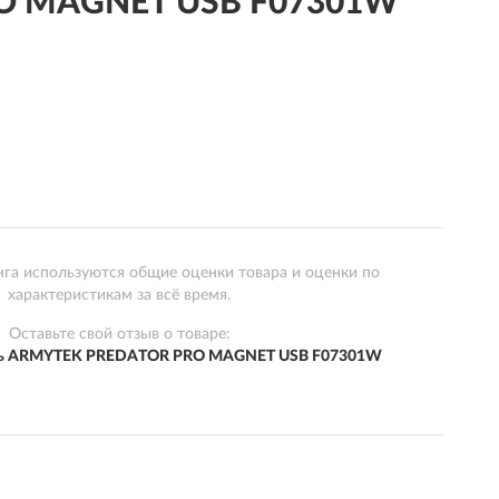
RO MAGNET USB F07301W
нга используются общие оценки товара и оценки по
характеристикам за всё время.
Оставьте свой отзыв о товаре:
арь ARMYTEK PREDATOR PRO MAGNET USB F07301W