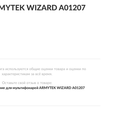
ARMYTEK WIZARD A01207
нга используются общие оценки товара и оценки по
характеристикам за всё время.
Оставьте свой отзыв о товаре:
ние для мультифонарей ARMYTEK WIZARD A01207