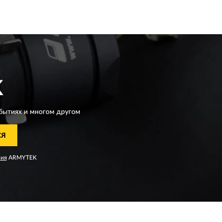
K
бытиях и многом другом
СЯ
ния
ARMYTEK