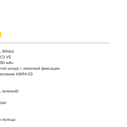
Я
 White)
 C1 VE
200 мАч
итой шнур) с липучкой фиксации
репление AWM-03
, зеленый)
орда
х кольца