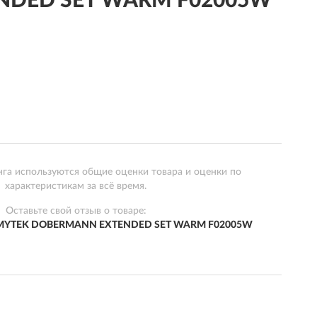
ENDED SET WARM F02005W
нга используются общие оценки товара и оценки по
характеристикам за всё время.
Оставьте свой отзыв о товаре:
ARMYTEK DOBERMANN EXTENDED SET WARM F02005W