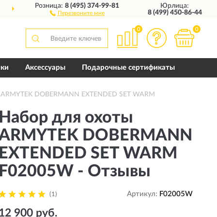
Розница:
8 (495) 374-99-81
Юрлица:
ДОСТАВИМ
ПО ВСЕЙ РОССИИ
8 (499) 450-86-44
Перезвоните мне
0
0
пки
Аксессуары
Подарочные сертификаты
оты ARMYTEK DOBERMANN EXTENDED SET WARM
Набор для охоты
ARMYTEK DOBERMANN
EXTENDED SET WARM
F02005W - Отзывы
Артикул:
F02005W
(1)
12 900 руб.