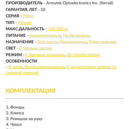
ПРОИЗВОДИТЕЛЬ
- Armytek Optoelectronics Inc. (Китай)
ГАРАНТИЯ, ЛЕТ
- 10
СЕРИЯ
-
Prime
ТИП
-
Ручные
МАКС.ДАЛЬНОСТЬ
-
100-200 м
ПИТАНИЕ
-
Аккумуляторные
На батарейках
НАЗНАЧЕНИЕ
-
Для охоты
Повседневные
Туристические
СВЕТ
-
С теплым светом
РЕЖИМ
-
С базовым режимом
Со стробоскопом
ОСОБЕННОСТИ
-
В чехле
Водонепроницаемые
С индикатором заряда
Со
съемной клипсой
КОМПЛЕКТАЦИЯ
Фонарь
Клипса
Ремешок на руку
Чехол