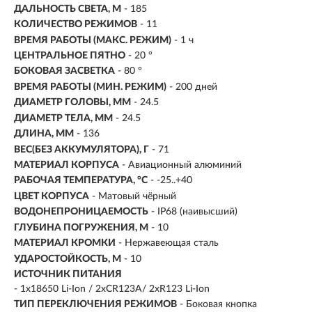
ДАЛЬНОСТЬ СВЕТА, М
-
185
КОЛИЧЕСТВО РЕЖИМОВ
- 11
ВРЕМЯ РАБОТЫ (МАКС. РЕЖИМ)
- 1 ч
ЦЕНТРАЛЬНОЕ ПЯТНО
- 20 °
БОКОВАЯ ЗАСВЕТКА
- 80 °
ВРЕМЯ РАБОТЫ (МИН. РЕЖИМ)
-
200 дней
ДИАМЕТР ГОЛОВЫ, ММ
- 24.5
ДИАМЕТР ТЕЛА, ММ
- 24.5
ДЛИНА, ММ
- 136
ВЕС(БЕЗ АККУМУЛЯТОРА), Г
- 71
МАТЕРИАЛ КОРПУСА
- Авиационный алюминий
РАБОЧАЯ ТЕМПЕРАТУРА, °C
- -25..+40
ЦВЕТ КОРПУСА
- Матовый чёрный
ВОДОНЕПРОНИЦАЕМОСТЬ
- IP68 (наивысший)
ГЛУБИНА ПОГРУЖЕНИЯ, М
- 10
МАТЕРИАЛ КРОМКИ
- Нержавеющая сталь
УДАРОСТОЙКОСТЬ, М
- 10
ИСТОЧНИК ПИТАНИЯ
- 1x18650 Li-Ion / 2xCR123A/ 2xR123 Li-Ion
ТИП ПЕРЕКЛЮЧЕНИЯ РЕЖИМОВ
- Боковая кнопка