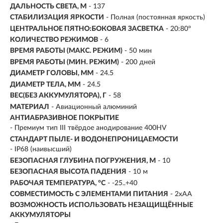
ДАЛЬНОСТЬ СВЕТА, М
-
137
СТАБИЛИЗАЦИЯ ЯРКОСТИ
- Полная (постоянная яркость)
ЦЕНТРАЛЬНОЕ ПЯТНО:БОКОВАЯ ЗАСВЕТКА
- 20:80°
КОЛИЧЕСТВО РЕЖИМОВ
- 6
ВРЕМЯ РАБОТЫ (МАКС. РЕЖИМ)
- 50 мин
ВРЕМЯ РАБОТЫ (МИН. РЕЖИМ)
-
200 дней
ДИАМЕТР ГОЛОВЫ, ММ
- 24.5
ДИАМЕТР ТЕЛА, ММ
- 24.5
ВЕС(БЕЗ АККУМУЛЯТОРА), Г
- 58
МАТЕРИАЛ
- Авиационный алюминий
АНТИАБРАЗИВНОЕ ПОКРЫТИЕ
- Премиум тип III твёрдое анодирование 400HV
СТАНДАРТ ПЫЛЕ- И ВОДОНЕПРОНИЦАЕМОСТИ
- IP68 (наивысший)
БЕЗОПАСНАЯ ГЛУБИНА ПОГРУЖЕНИЯ, М
- 10
БЕЗОПАСНАЯ ВЫСОТА ПАДЕНИЯ
- 10 м
РАБОЧАЯ ТЕМПЕРАТУРА, °C
- -25..+40
СОВМЕСТИМОСТЬ С ЭЛЕМЕНТАМИ ПИТАНИЯ
- 2xAA
ВОЗМОЖНОСТЬ ИСПОЛЬЗОВАТЬ НЕЗАЩИЩЁННЫЕ
АККУМУЛЯТОРЫ