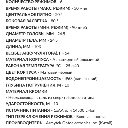
КОЛИЧЕСТВО РЕЖИМОВ
- 6
ВРЕМЯ РАБОТЫ (МАКС. РЕЖИМ)
- 50 мин
ЦЕНТРАЛЬНОЕ ПЯТНО
- 20 °
БОКОВАЯ ЗАСВЕТКА
- 80 °
ВРЕМЯ РАБОТЫ (МИН. РЕЖИМ)
-
90 дней
ДИАМЕТР ГОЛОВЫ, ММ
- 24.5
ДИАМЕТР ТЕЛА, ММ
- 24.5
ДЛИНА, ММ
- 103
ВЕС(БЕЗ АККУМУЛЯТОРА), Г
- 54
МАТЕРИАЛ КОРПУСА
- Авиационный алюминий
РАБОЧАЯ ТЕМПЕРАТУРА, °C
- -25..+40
ЦВЕТ КОРПУСА
- Матовый чёрный
ВОДОНЕПРОНИЦАЕМОСТЬ
- IP68 (наивысший)
ГЛУБИНА ПОГРУЖЕНИЯ, М
- 10
МАТЕРИАЛ КРОМКИ
- Нержавеющая сталь из сверхтвёрдого титана
УДАРОСТОЙКОСТЬ, М
- 10
ИСТОЧНИК ПИТАНИЯ
- 1xAA или 14500 Li-Ion
ТИП ПЕРЕКЛЮЧЕНИЯ РЕЖИМОВ
- Боковая кнопка
ПРОИЗВОДИТЕЛЬ
- Armytek Optoelectronics Inc. (Китай)