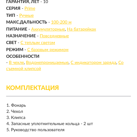
ГАРАНТИЯ, ЛЕТ
- 10
СЕРИЯ
-
Prime
ТИП
-
Ручные
МАКС.ДАЛЬНОСТЬ
-
100-200 м
ПИТАНИЕ
-
Аккумуляторные
На батарейках
НАЗНАЧЕНИЕ
-
Повседневные
СВЕТ
-
С теплым светом
РЕЖИМ
-
С базовым режимом
ОСОБЕННОСТИ
-
В чехле
Водонепроницаемые
С индикатором заряда
Со
съемной клипсой
КОМПЛЕКТАЦИЯ
Фонарь
Чехол
Клипса
Запасные уплотнительные кольца - 2 шт
Руководство пользователя