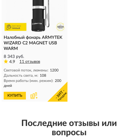
Налобный фонарь ARMYTEK
WIZARD C2 MAGNET USB
WARM
8 343 руб.
4.9
11 отзывов
Световой поток, люмены:
1200
Дальность света, м:
108
Время работы (мин. режим):
200
дней
- ХИТ -
продаж
КУПИТЬ
Последние отзывы или
вопросы