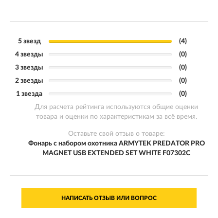
5 звезд
(4)
4 звезды
(0)
3 звезды
(0)
2 звезды
(0)
1 звезда
(0)
Для расчета рейтинга используются общие оценки
товара и оценки по характеристикам за всё время.
Оставьте свой отзыв о товаре:
Фонарь с набором охотника ARMYTEK PREDATOR PRO
MAGNET USB EXTENDED SET WHITE F07302C
НАПИСАТЬ ОТЗЫВ ИЛИ ВОПРОС