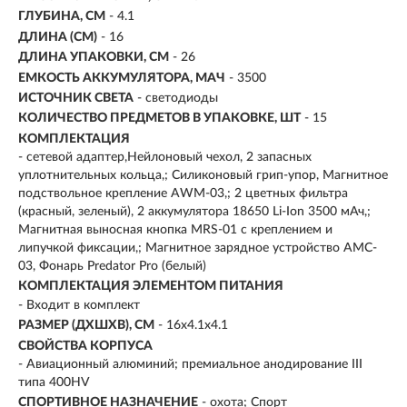
ГЛУБИНА, СМ
- 4.1
ДЛИНА (СМ)
- 16
ДЛИНА УПАКОВКИ, СМ
- 26
ЕМКОСТЬ АККУМУЛЯТОРА, МAЧ
- 3500
ИСТОЧНИК СВЕТА
- светодиоды
КОЛИЧЕСТВО ПРЕДМЕТОВ В УПАКОВКЕ, ШТ
- 15
КОМПЛЕКТАЦИЯ
- сетевой адаптер,Нейлоновый чехол, 2 запасных
уплотнительных кольца,; Силиконовый грип-упор, Магнитное
подствольное крепление AWM-03,; 2 цветных фильтра
(красный, зеленый), 2 аккумулятора 18650 Li-Ion 3500 мАч,;
Магнитная выносная кнопка MRS-01 с креплением и
липучкой фиксации,; Магнитное зарядное устройство AMC-
03, Фонарь Predator Pro (белый)
КОМПЛЕКТАЦИЯ ЭЛЕМЕНТОМ ПИТАНИЯ
- Входит в комплект
РАЗМЕР (ДХШХВ), СМ
- 16х4.1х4.1
СВОЙСТВА КОРПУСА
- Авиационный алюминий; премиальное анодирование III
типа 400HV
СПОРТИВНОЕ НАЗНАЧЕНИЕ
- охота; Спорт