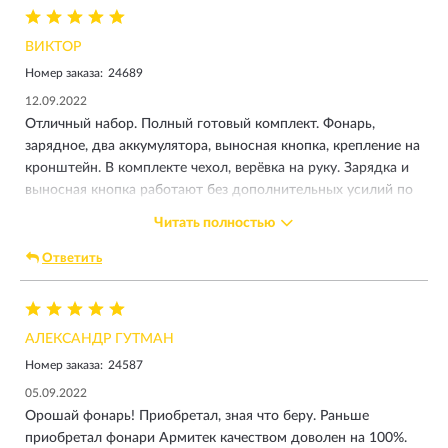
ВИКТОР
Номер заказа:
24689
12.09.2022
Отличный набор. Полный готовый комплект. Фонарь,
зарядное, два аккумулятора, выносная кнопка, крепление на
кронштейн. В комплекте чехол, верёвка на руку. Зарядка и
выносная кнопка работают без дополнительных усилий по
снятию штатной кнопки. Через магнитное крепление.
Читать полностью
Отличный набор. Рекомендую. По цене экономия
существенная, в отличие, если собирать всё отдельно.
Ответить
Плюсом - кейс для хранения.
АЛЕКСАНДР ГУТМАН
Номер заказа:
24587
05.09.2022
Орошай фонарь! Приобретал, зная что беру. Раньше
приобретал фонари Армитек качеством доволен на 100%.