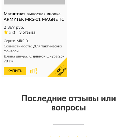
Магнитная выносная кнопка
ARMYTEK MRS-01 MAGNETIC
2 369 руб.
5.0
3 отзыва
Серия:
MRS-01
Совместимость:
Для тактических
фонарей
Длина шнура:
С длиной шнура 25-
70 см
- ХИТ -
продаж
КУПИТЬ
Последние отзывы или
вопросы