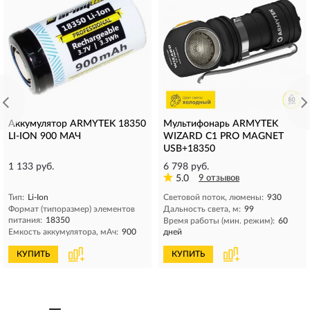
Аккумулятор ARMYTEK 18350
Мультифонарь ARMYTEK
LI-ION 900 МАЧ
WIZARD C1 PRO MAGNET
USB+18350
1 133 руб.
6 798 руб.
5.0
9 отзывов
Тип:
Li-Ion
Световой поток, люмены:
930
Формат (типоразмер) элементов
Дальность света, м:
99
питания:
18350
Время работы (мин. режим):
60
Емкость аккумулятора, мAч:
900
дней
КУПИТЬ
КУПИТЬ