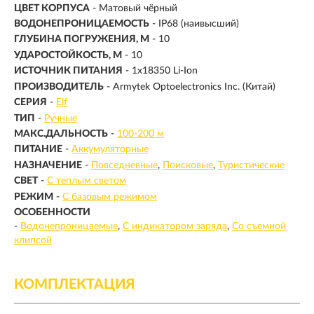
ЦВЕТ КОРПУСА
- Матовый чёрный
ВОДОНЕПРОНИЦАЕМОСТЬ
- IP68 (наивысший)
ГЛУБИНА ПОГРУЖЕНИЯ, М
- 10
УДАРОСТОЙКОСТЬ, М
- 10
ИСТОЧНИК ПИТАНИЯ
- 1x18350 Li-Ion
ПРОИЗВОДИТЕЛЬ
- Armytek Optoelectronics Inc. (Китай)
СЕРИЯ
-
Elf
ТИП
-
Ручные
МАКС.ДАЛЬНОСТЬ
-
100-200 м
ПИТАНИЕ
-
Аккумуляторные
НАЗНАЧЕНИЕ
-
Повседневные
Поисковые
Туристические
СВЕТ
-
С теплым светом
РЕЖИМ
-
С базовым режимом
ОСОБЕННОСТИ
-
Водонепроницаемые
С индикатором заряда
Со съемной
клипсой
КОМПЛЕКТАЦИЯ