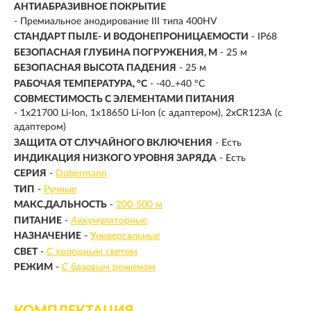
АНТИАБРАЗИВНОЕ ПОКРЫТИЕ
- Премиальное анодирование III типа 400HV
СТАНДАРТ ПЫЛЕ- И ВОДОНЕПРОНИЦАЕМОСТИ
- IP68
БЕЗОПАСНАЯ ГЛУБИНА ПОГРУЖЕНИЯ, М
- 25 м
БЕЗОПАСНАЯ ВЫСОТА ПАДЕНИЯ
- 25 м
РАБОЧАЯ ТЕМПЕРАТУРА, °C
- -40..+40 °C
СОВМЕСТИМОСТЬ С ЭЛЕМЕНТАМИ ПИТАНИЯ
- 1х21700 Li-Ion, 1x18650 Li-Ion (с адаптером), 2хCR123A (с
адаптером)
ЗАЩИТА ОТ СЛУЧАЙНОГО ВКЛЮЧЕНИЯ
- Есть
ИНДИКАЦИЯ НИЗКОГО УРОВНЯ ЗАРЯДА
- Есть
СЕРИЯ
-
Dobermann
ТИП
-
Ручные
МАКС.ДАЛЬНОСТЬ
-
200-500 м
ПИТАНИЕ
-
Аккумуляторные
НАЗНАЧЕНИЕ
-
Универсальные
СВЕТ
-
С холодным светом
РЕЖИМ
-
С базовым режимом