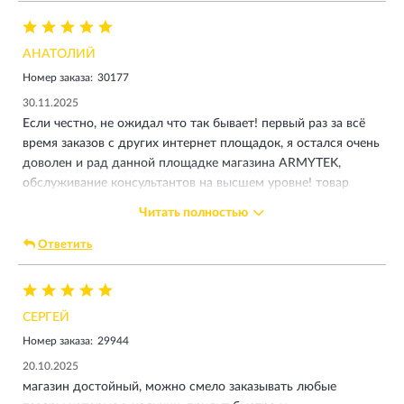
АНАТОЛИЙ
Номер заказа:
30177
30.11.2025
Если честно, не ожидал что так бывает! первый раз за всё
время заказов с других интернет площадок, я остался очень
доволен и рад данной площадке магазина ARMYTEK,
обслуживание консультантов на высшем уровне! товар
пришёл с доставкой ни раньше и не позже как указано в
Читать полностью
накладной чётко. ну и сам фонарь я тоже в восторге от
такого, сколько их было разных от разных компаний, но
Ответить
этот превзошёл все мои ожидания. тактильность в руках
очень приятная, не огромный, светит очень достойно
тёплым приятным светом в свои 1500 lm. отдельные
СЕРГЕЙ
светодиоды красного и зелёного света вообще просто
класс с силиконовым дополнительным аксессуаром для
Номер заказа:
29944
рассеивания света. чехол супер! темляк, зарядка магнитная,
20.10.2025
2 уплотнительные резинки, переходник на батарею 18650, в
магазин достойный, можно смело заказывать любые
общем + гарантия 10 лет по товарному чеку-заказу,