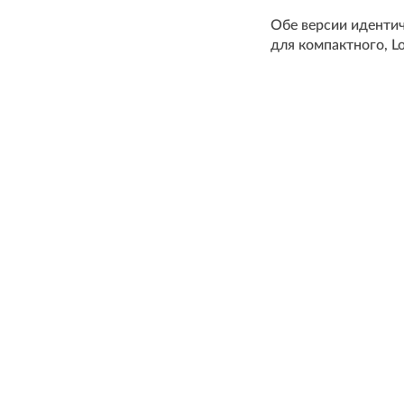
Обе версии идентич
для компактного, L