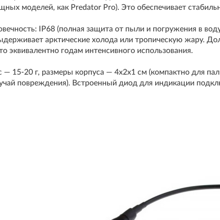
щных моделей, как Predator Pro). Это обеспечивает стабиль
вечность: IP68 (полная защита от пыли и погружения в воду
ыдерживает арктические холода или тропическую жару. Дол
что эквивалентно годам интенсивного использования.
 — 15-20 г, размеры корпуса — 4x2x1 см (компактно для пал
лучай повреждения). Встроенный диод для индикации подклю