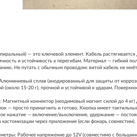
(спиральный) — это ключевой элемент. Кабель растягивается 
тичность и устойчивость к перегибам. Материал — гибкий п
анию. Не путать с обычным проводом: витой кабель не мнёт
 Алюминиевый сплав (анодированный для защиты от коррози
й (около 15-20 г), прочной и устойчивой к ударам. Поверхн
: Магнитный коннектор (неодимовый магнит силой до 4 кг)
ок — просто примагнить и готово. Кнопка имеет тактильны
ое нажатие — включение/выключение, удержание — постоя
кастомизации через приложение (если фонарь совместим).
метры: Рабочее напряжение до 12V (совместимо с большинст