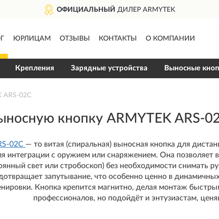
ДИЛЕР ARMYTEK
ДОС
Г
ЮРЛИЦАМ
ОТЗЫВЫ
КОНТАКТЫ
О КОМПАНИИ
Крепления
Зарядные устройства
Выносные кно
K ARS-02C
выносную кнопку ARMYTEK ARS-0
RS-02C
— то витая (спиральная) выносная кнопка для диста
ля интеграции с оружием или снаряжением. Она позволяет
оянный свет или стробоскоп) без необходимости снимать ру
дотвращает запутывание, что особенно ценно в динамичных 
енировки. Кнопка крепится магнитно, делая монтаж быстры
профессионалов, но подойдёт и энтузиастам, це