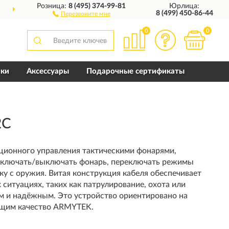
Розница:
8 (495) 374-99-81
Юрлица:
ТАВИМ
ПО ВСЕЙ РОССИИ
8 (499) 450-86-44
Перезвоните мне
0
0
пки
Аксессуары
Подарочные сертификаты
2C
нционного управления тактическими фонарями,
 включать/выключать фонарь, переключать режимы
ку с оружия. Витая конструкция кабеля обеспечивает
ситуациях, таких как патрулирование, охота или
м и надёжным. Это устройство ориентировано на
нящим качество ARMYTEK.