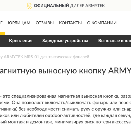
ФИЦИАЛЬНЫЙ
ДИЛЕР ARMYTEK
Г
ЮРЛИЦАМ
ОТЗЫВЫ
КОНТАКТЫ
О КОМПАНИИ
Крепления
Зарядные устройства
Выносные кно
ку ARMYTEK MRS-01 для тактических фонарей
магнитную выносную кнопку ARMY
 это специализированная магнитная выносная кнопка, раз
рями. Она позволяет включать/выключать фонарь или перек
ивника) без необходимости снимать руку с оружия или сна
иков или любителей outdoor-активностей, где каждая секунд
ый монтаж и демонтаж, минимизируя риск потери аксессуар