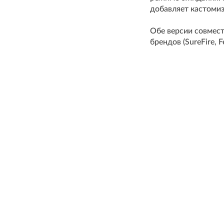
добавляет кастомиз
Обе версии совмес
брендов (SureFire,