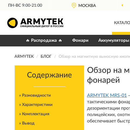
ПН-ВС 9:00-21:00
МОСКВА
О
КАТАЛО
🔥 Распродажа 🔥
Фонари
Аккумуляторы
ARMYTEK
БЛОГ
Обзор на магнитную выносную кноп
Обзор на 
Содержание
фонарей
ARMYTEK MRS-01
—
» Разновидности
тактическими фона
» Характеристики
дезориентации прот
» Комплектация
полицейских, охотн
обеспечивает быстр
» Вывод