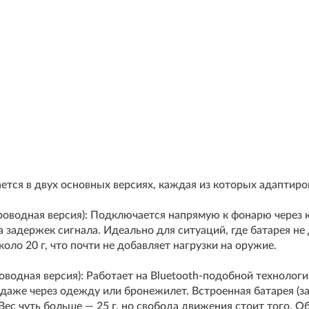
ется в двух основных версиях, каждая из которых адаптир
роводная версия): Подключается напрямую к фонарю через к
а задержек сигнала. Идеально для ситуаций, где батарея н
коло 20 г, что почти не добавляет нагрузки на оружие.
водная версия): Работает на Bluetooth-подобной технологи
даже через одежду или бронежилет. Встроенная батарея (за
ес чуть больше — 25 г, но свобода движения стоит того. 