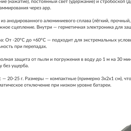
ие (нажатие), постоянный свет (удержание) и стробоскоп (
аммирования через app.
из анодированного алюминиевого сплава (лёгкий, прочный
ное сцепление. Внутри — герметичная электроника для защ
а: От -20°C до +60°C — подходит для экстремальных услови
ность при перепадах.
полная защита от пыли и погружения в воду до 1 м на 30 мин
у без ущерба.
 — 20-25 г. Размеры — компактные (примерно 3x2x1 см), чт
оматическое отключение при низком уровне батареи.