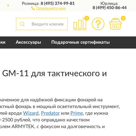
Розница:
8 (495) 374-99-81
Юрлица:
ДОСТАВИМ
ПО ВСЕЙ РОССИИ
8 (499) 450-86-44
Перезвоните мне
0
0
пки
Аксессуары
Подарочные сертификаты
GM-11 для тактического и
наченное для надёжной фиксации фонарей на
актный фонарь в мощный осветительный инструмент,
елей вроде
Wizard
,
Predator
или
Prime
, где нужна
-2500 рублей, что оправдано качеством
олем ARMYTEK, с фокусом на долговечность и