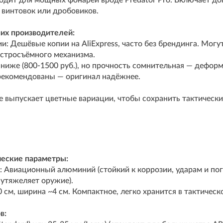
одит для мощных фонарей вроде Predator Pro. Включает д
 винтовок или дробовиков.
них производителей:
: Дешёвые копии на AliExpress, часто без брендинга. Мог
ыстросъёмного механизма.
ниже (800-1500 руб.), но прочность сомнительная — дефор
рекомендованы — оригинал надёжнее.
выпускает цветные вариации, чтобы сохранить тактический
еские параметры:
 Авиационный алюминий (стойкий к коррозии, ударам и пог
е утяжеляет оружие).
 см, ширина ~4 см. Компактное, легко хранится в тактическ
в: