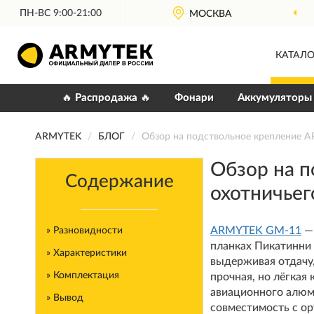
ПН-ВС 9:00-21:00
МОСКВА
КАТАЛО
🔥 Распродажа 🔥
Фонари
Аккумуляторы
ARMYTEK
БЛОГ
Обзор на подствольное крепление A
Обзор на 
Содержание
охотничьег
ARMYTEK GM-11
— 
» Разновидности
планках Пикатинни
» Характеристики
выдерживая отдачу,
» Комплектация
прочная, но лёгкая
авиационного алюм
» Вывод
совместимость с о