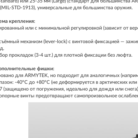
Standard) или 25-35 мм (Large) (стандарт для большинства A
(MIL-STD-1913), универсальные для большинства оружия.
ема крепления:
ированный или с минимальной регулировкой (зависит от вер
ъёмный механизм (lever-lock) с винтовой фиксацией — зажи
д.
ор прокладок (3-4 шт.) для плотной фиксации без люфта.
дополнительные фишки:
вано для ARMYTEK, но подходит для аналогичных (например,
азон: -40°C до +80°C (не деформируется в арктических или 
7 (защищено от погружения, идеально для дождя или снега)
опорные винты предотвращают самопроизвольное ослабле