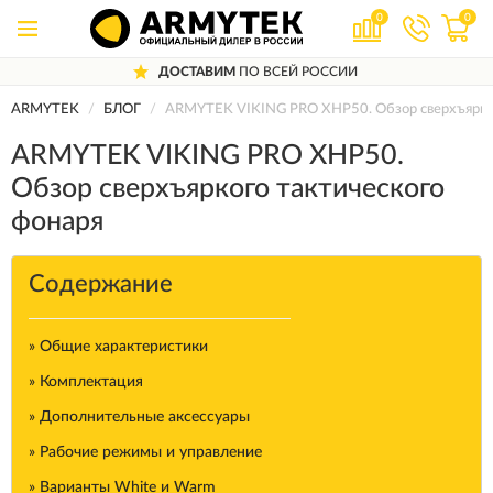
0
0
ОССИИ
10 ЛЕТ
ГАРАНТИЯ ПРОИЗВОДИ
ARMYTEK
БЛОГ
ARMYTEK VIKING PRO XHP50. Обзор сверхъярког
ARMYTEK VIKING PRO XHP50.
Обзор сверхъяркого тактического
фонаря
Содержание
» Общие характеристики
» Комплектация
» Дополнительные аксессуары
» Рабочие режимы и управление
» Варианты White и Warm